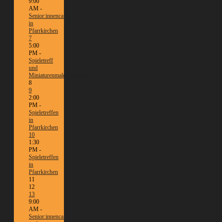
9:00
AM -
Senior:innencafé
in
Pfarrkirchen
7
5:00
PM -
Spieletreff
und
Miniaturenmalen/Tabletop
8
9
2:00
PM -
Spieletreffen
in
Pfarrkirchen
10
1:30
PM -
Spieletreffen
in
Pfarrkirchen
11
12
13
9:00
AM -
Senior:innencafé