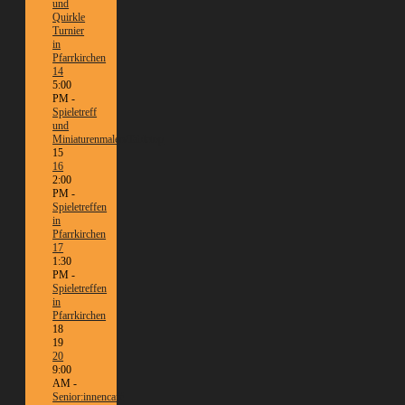
und
Quirkle
Turnier
in
Pfarrkirchen
14
5:00
PM -
Spieletreff
und
Miniaturenmalen/Tabletop
15
16
2:00
PM -
Spieletreffen
in
Pfarrkirchen
17
1:30
PM -
Spieletreffen
in
Pfarrkirchen
18
19
20
9:00
AM -
Senior:innencafé