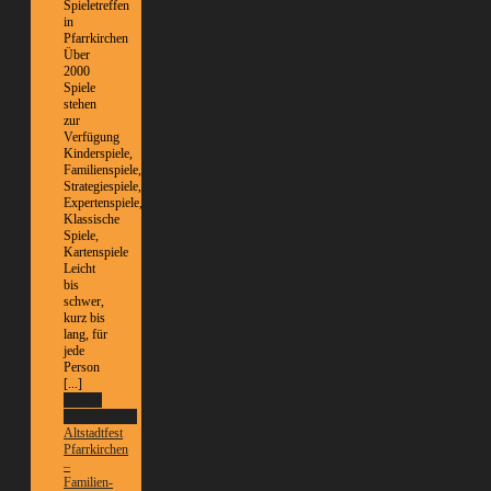
Spieletreffen
in
Pfarrkirchen
Über
2000
Spiele
stehen
zur
Verfügung
Kinderspiele,
Familienspiele,
Strategiespiele,
Expertenspiele,
Klassische
Spiele,
Kartenspiele
Leicht
bis
schwer,
kurz bis
lang, für
jede
Person
[...]
Weitere
Informationen
Altstadtfest
Pfarrkirchen
–
Familien-