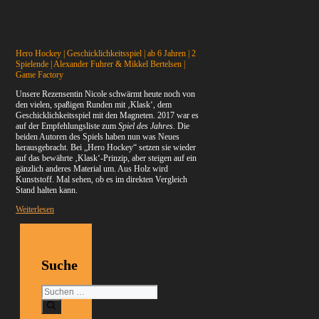
Hero Hockey | Geschicklichkeitsspiel | ab 6 Jahren | 2
Spielende | Alexander Fuhrer & Mikkel Bertelsen |
Game Factory
Unsere Rezensentin Nicole schwärmt heute noch von
den vielen, spaßigen Runden mit ‚Klask‘, dem
Geschicklichkeitsspiel mit den Magneten. 2017 war es
auf der Empfehlungsliste zum
Spiel des Jahres
. Die
beiden Autoren des Spiels haben nun was Neues
herausgebracht. Bei „Hero Hockey“ setzen sie wieder
auf das bewährte ‚Klask‘-Prinzip, aber steigen auf ein
gänzlich anderes Material um. Aus Holz wird
Kunststoff. Mal sehen, ob es im direkten Vergleich
Stand halten kann.
Weiterlesen
Suche
Suchen
nach: