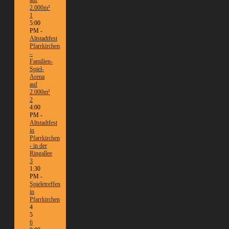
2.000m²
1
5:00
PM -
Altstadtfest
Pfarrkirchen
–
Familien-
Spiel-
Arena
auf
2.000m²
2
4:00
PM -
Altstadtfest
in
Pfarrkirchen
- in der
Ringallee
3
1:30
PM -
Spieletreffen
in
Pfarrkirchen
4
5
6