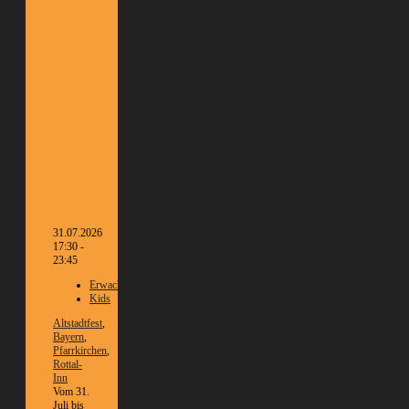
31.07.2026
17:30 -
23:45
Erwachsene
Kids
Altstadtfest
,
Bayern
,
Pfarrkirchen
,
Rottal-
Inn
Vom 31.
Juli bis