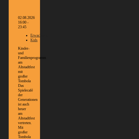
02.08.2026
16:00 -
23:45
Erwachsene
Kids
Kinder-
und
Familienprogramm
am
Altstadtfest
mit
großer
Tombola
Das
Spielecafé
der
Generationen
ist auch
heuer
am
Altstadtfest
vertreten.
Mit
großer
Tombola