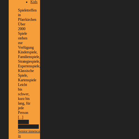
Kids
Spieletreffen
in
Pfarrkirchen
Über
2000
Spiele
stehen
zur
Verfügung
Kinderspiele,
Familienspiele,
Strategiespiele,
Expertenspiele,
Klassische
Spiele,
Kartenspiele
Leicht
bis
schwer,
kurz bis
lang, für
jede
Person
[...]
Weitere
Informationen
Senior:innencafé
in