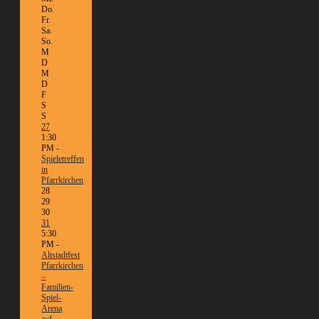
Do.
Fr.
Sa.
So.
M
D
M
D
F
S
S
27
1:30
PM -
Spieletreffen
in
Pfarrkirchen
28
29
30
31
5:30
PM -
Altstadtfest
Pfarrkirchen
–
Familien-
Spiel-
Arena
auf