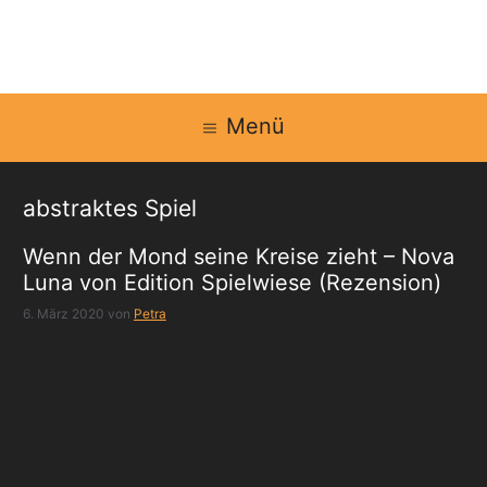
Zum
Inhalt
springen
Menü
abstraktes Spiel
Wenn der Mond seine Kreise zieht – Nova
Luna von Edition Spielwiese (Rezension)
6. März 2020
von
Petra