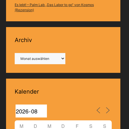
Es lebt! – Palm Lab „Das Labor to go“ von Kosmos
(Rezension)
Archiv
Archiv
Kalender
M
D
M
D
F
S
S