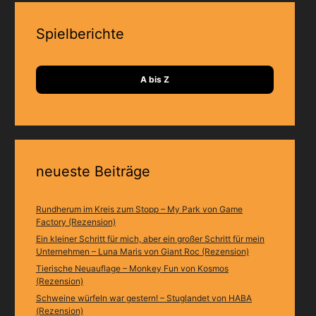
Spielberichte
A bis Z
neueste Beiträge
Rundherum im Kreis zum Stopp – My Park von Game
Factory (Rezension)
Ein kleiner Schritt für mich, aber ein großer Schritt für mein
Unternehmen – Luna Maris von Giant Roc (Rezension)
Tierische Neuauflage – Monkey Fun von Kosmos
(Rezension)
Schweine würfeln war gestern! – Stuglandet von HABA
(Rezension)