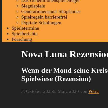
Das Generationenspiel-Siegel
Siegelspiele
Generationenspiel-Shopfinder
Spielregeln barrierefrei
Digitale Schulungen
Spieletermine
Spielberichte
Forschung
Nova Luna Rezensio
Wenn der Mond seine Kreise
Spielwiese (Rezension)
3. Oktober 2025
6. März 2020
von
Petra