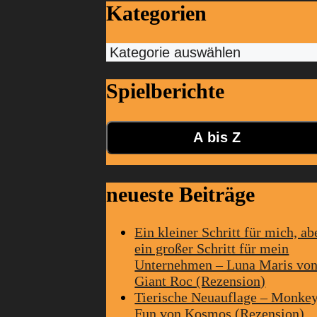
Kategorien
Kategorien
Spielberichte
A bis Z
neueste Beiträge
Ein kleiner Schritt für mich, ab
ein großer Schritt für mein
Unternehmen – Luna Maris vo
Giant Roc (Rezension)
Tierische Neuauflage – Monke
Fun von Kosmos (Rezension)