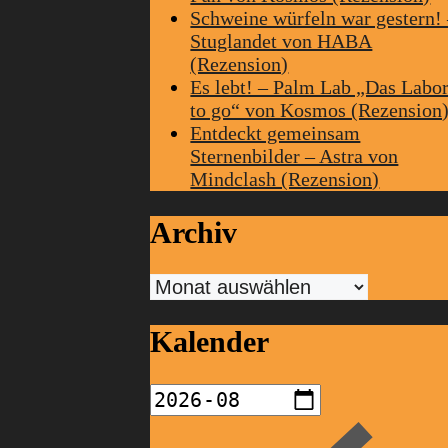
Schweine würfeln war gestern!
Stuglandet von HABA
(Rezension)
Es lebt! – Palm Lab „Das Labo
to go“ von Kosmos (Rezension
Entdeckt gemeinsam
Sternenbilder – Astra von
Mindclash (Rezension)
Archiv
Archiv
Kalender