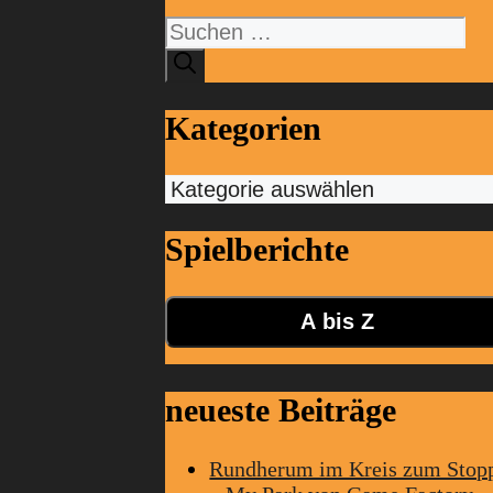
Suchen
nach:
Kategorien
Kategorien
Spielberichte
A bis Z
neueste Beiträge
Rundherum im Kreis zum Stop