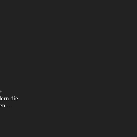
+
dern die
hen …