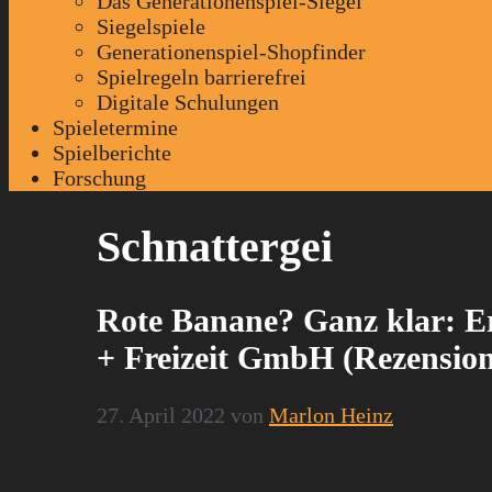
Das Generationenspiel-Siegel
Siegelspiele
Generationenspiel-Shopfinder
Spielregeln barrierefrei
Digitale Schulungen
Spieletermine
Spielberichte
Forschung
Schnattergei
Rote Banane? Ganz klar: Er
+ Freizeit GmbH (Rezensio
27. April 2022
von
Marlon Heinz