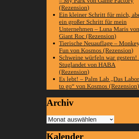
– My Park von Game Factory
(Rezension)
Ein kleiner Schritt für mich, ab
ein großer Schritt für mein
Unternehmen – Luna Maris vo
Giant Roc (Rezension)
Tierische Neuauflage – Monke
Fun von Kosmos (Rezension)
Schweine würfeln war gestern!
Stuglandet von HABA
(Rezension)
Es lebt! – Palm Lab „Das Labo
to go“ von Kosmos (Rezension
Archiv
Archiv
Kalender