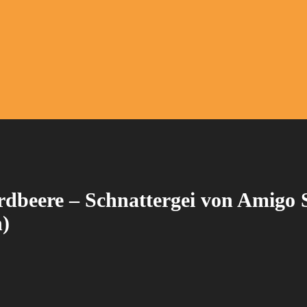
dbeere – Schnattergei von Amigo S
n)