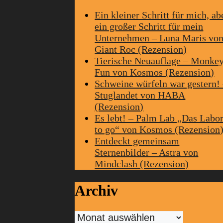
Ein kleiner Schritt für mich, ab
ein großer Schritt für mein
Unternehmen – Luna Maris vo
Giant Roc (Rezension)
Tierische Neuauflage – Monke
Fun von Kosmos (Rezension)
Schweine würfeln war gestern!
Stuglandet von HABA
(Rezension)
Es lebt! – Palm Lab „Das Labo
to go“ von Kosmos (Rezension
Entdeckt gemeinsam
Sternenbilder – Astra von
Mindclash (Rezension)
Archiv
Archiv