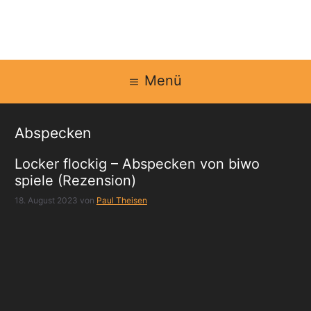
Zum
Inhalt
springen
Menü
Abspecken
Locker flockig – Abspecken von biwo
spiele (Rezension)
18. August 2023
von
Paul Theisen