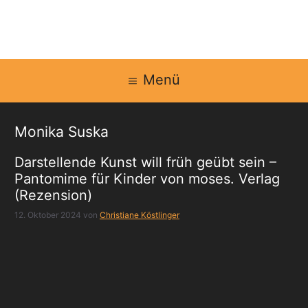
Zum
Inhalt
springen
Menü
Monika Suska
Darstellende Kunst will früh geübt sein –
Pantomime für Kinder von moses. Verlag
(Rezension)
12. Oktober 2024
von
Christiane Köstlinger