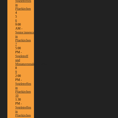
Spieletreffen
in
Pfarrkirchen
4
5
6
9:00
AM -
Senior:innencafé
in
Pfarrkirchen
7
5:00
PM -
Spieletreff
und
Miniaturenmalen/Tabletop
8
9
2:00
PM -
Spieletreffen
in
Pfarrkirchen
10
1:30
PM -
Spieletreffen
in
Pfarrkirchen