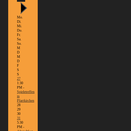
Mo.
Di.
Mi.
Do.
Fr.
Sa.
So.
M
D
M
D
F
S
S
27
1:30
PM -
Spieletreffen
in
Pfarrkirchen
28
29
30
31
5:30
PM -