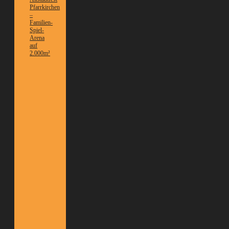
Pfarrkirchen
–
Familien-
Spiel-
Arena
auf
2.000m²