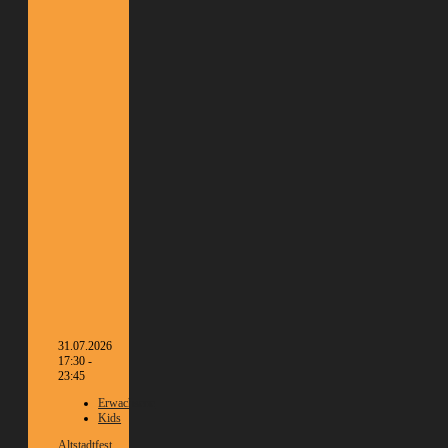
31.07.2026
17:30 -
23:45
Erwachsene
Kids
Altstadtfest
,