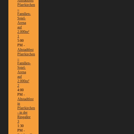
Altstadtfest
Pfarrkirchen
–
Familien-
Spiel-
Arena
auf
2.000m²
1
5:00
PM -
Altstadtfest
Pfarrkirchen
–
Familien-
Spiel-
Arena
auf
2.000m²
2
4:00
PM -
Altstadtfest
in
Pfarrkirchen
- in der
Ringallee
3
1:30
PM -