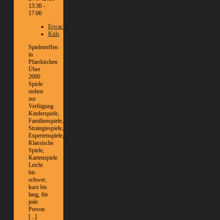
13:30 -
17:00
Erwachsene
Kids
Spieletreffen
in
Pfarrkirchen
Über
2000
Spiele
stehen
zur
Verfügung
Kinderspiele,
Familienspiele,
Strategiespiele,
Expertenspiele,
Klassische
Spiele,
Kartenspiele
Leicht
bis
schwer,
kurz bis
lang, für
jede
Person
[...]