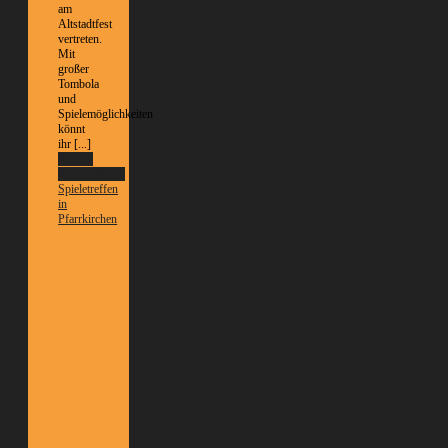
am
Altstadtfest
vertreten.
Mit
großer
Tombola
und
Spielemöglichkeiten
könnt
ihr [...]
Weitere
Informationen
Spieletreffen
in
Pfarrkirchen