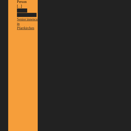
Person
[...]
Weitere
Informationen
Senior:innencafé
in
Pfarrkirchen