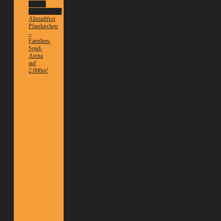
Weitere
Informationen
Altstadtfest
Pfarrkirchen
–
Familien-
Spiel-
Arena
auf
2.000m²