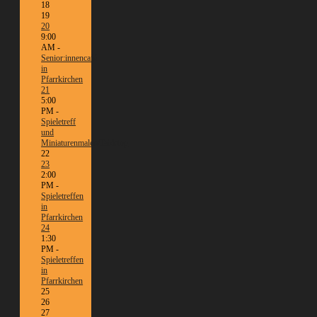
18
19
20
9:00
AM -
Senior:innencafé
in
Pfarrkirchen
21
5:00
PM -
Spieletreff
und
Miniaturenmalen/Tabletop
22
23
2:00
PM -
Spieletreffen
in
Pfarrkirchen
24
1:30
PM -
Spieletreffen
in
Pfarrkirchen
25
26
27