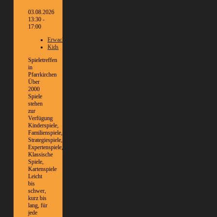
03.08.2026
13:30 -
17:00
Erwachsene
Kids
Spieletreffen
in
Pfarrkirchen
Über
2000
Spiele
stehen
zur
Verfügung
Kinderspiele,
Familienspiele,
Strategiespiele,
Expertenspiele,
Klassische
Spiele,
Kartenspiele
Leicht
bis
schwer,
kurz bis
lang, für
jede