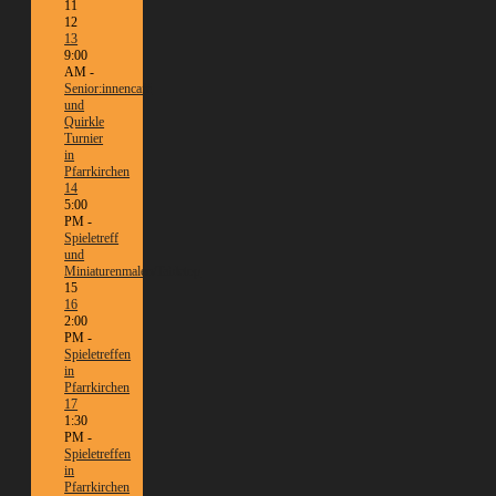
11
12
13
9:00
AM -
Senior:innencafé
und
Quirkle
Turnier
in
Pfarrkirchen
14
5:00
PM -
Spieletreff
und
Miniaturenmalen/Tabletop
15
16
2:00
PM -
Spieletreffen
in
Pfarrkirchen
17
1:30
PM -
Spieletreffen
in
Pfarrkirchen