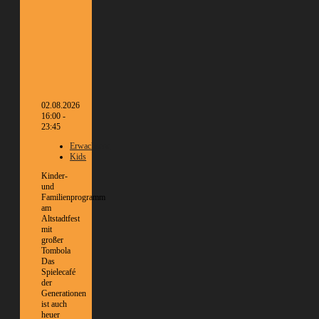
02.08.2026
16:00 -
23:45
Erwachsene
Kids
Kinder-
und
Familienprogramm
am
Altstadtfest
mit
großer
Tombola
Das
Spielecafé
der
Generationen
ist auch
heuer