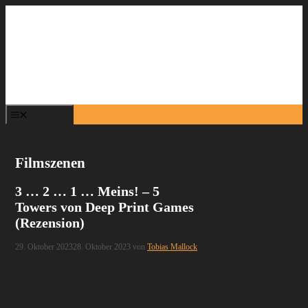
Zum
Inhalt
springen
Menü
Filmszenen
3 … 2 … 1 … Meins! – 5
Towers von Deep Print Games
(Rezension)
29. Oktober 2023
28. Oktober 2023
von
Tobias Mallock