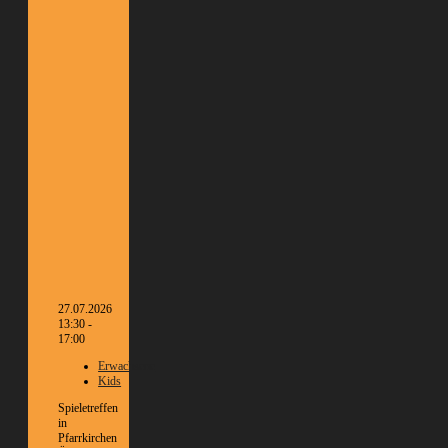
27.07.2026
13:30 -
17:00
Erwachsene
Kids
Spieletreffen
in
Pfarrkirchen