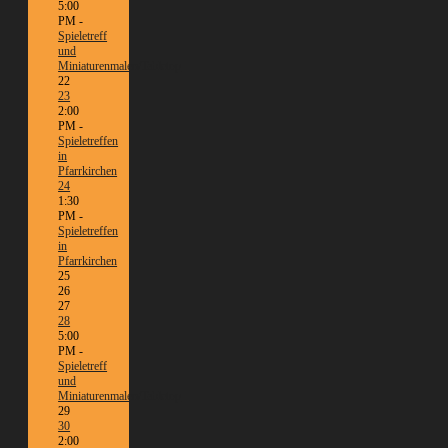
5:00
PM -
Spieletreff
und
Miniaturenmalen/Tabletop
22
23
2:00
PM -
Spieletreffen
in
Pfarrkirchen
24
1:30
PM -
Spieletreffen
in
Pfarrkirchen
25
26
27
28
5:00
PM -
Spieletreff
und
Miniaturenmalen/Tabletop
29
30
2:00