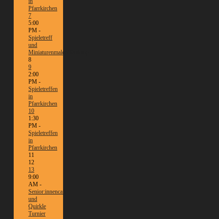
in
Pfarrkirchen
7
5:00
PM -
Spieletreff
und
Miniaturenmalen/Tabletop
8
9
2:00
PM -
Spieletreffen
in
Pfarrkirchen
10
1:30
PM -
Spieletreffen
in
Pfarrkirchen
11
12
13
9:00
AM -
Senior:innencafé
und
Quirkle
Turnier