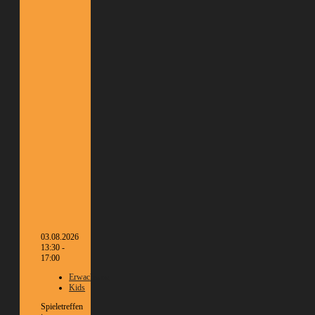
03.08.2026
13:30 -
17:00
Erwachsene
Kids
Spieletreffen