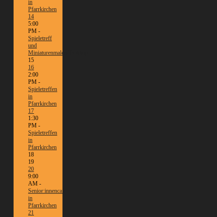
in
Pfarrkirchen
14
5:00
PM -
Spieletreff
und
Miniaturenmalen/Tabletop
15
16
2:00
PM -
Spieletreffen
in
Pfarrkirchen
17
1:30
PM -
Spieletreffen
in
Pfarrkirchen
18
19
20
9:00
AM -
Senior:innencafé
in
Pfarrkirchen
21