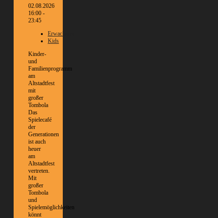
02.08.2026
16:00 -
23:45
Erwachsene
Kids
Kinder-
und
Familienprogramm
am
Altstadtfest
mit
großer
Tombola
Das
Spielecafé
der
Generationen
ist auch
heuer
am
Altstadtfest
vertreten.
Mit
großer
Tombola
und
Spielemöglichkeiten
könnt