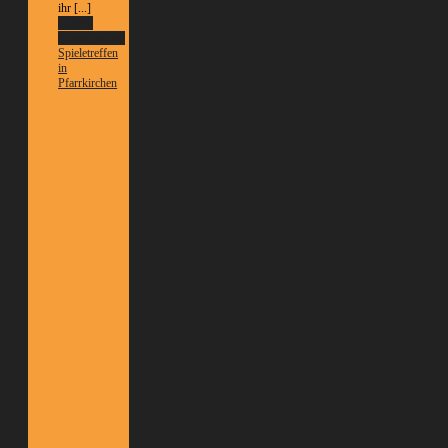
ihr [...]
Weitere
Informationen
Spieletreffen
in
Pfarrkirchen