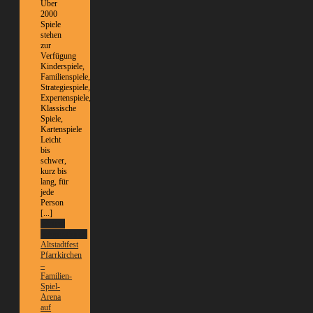
Über
2000
Spiele
stehen
zur
Verfügung
Kinderspiele,
Familienspiele,
Strategiespiele,
Expertenspiele,
Klassische
Spiele,
Kartenspiele
Leicht
bis
schwer,
kurz bis
lang, für
jede
Person
[...]
Weitere
Informationen
Altstadtfest
Pfarrkirchen
–
Familien-
Spiel-
Arena
auf