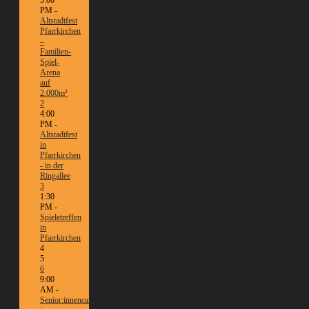
PM -
Altstadtfest
Pfarrkirchen
–
Familien-
Spiel-
Arena
auf
2.000m²
2
4:00
PM -
Altstadtfest
in
Pfarrkirchen
- in der
Ringallee
3
1:30
PM -
Spieletreffen
in
Pfarrkirchen
4
5
6
9:00
AM -
Senior:innencafé