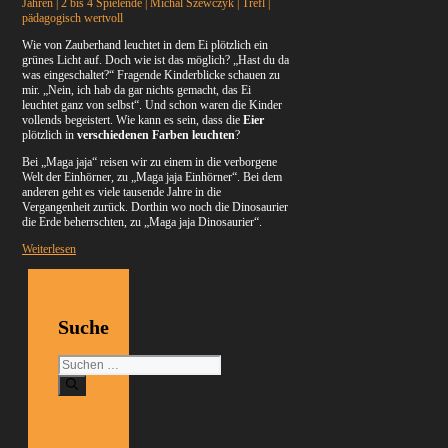
Jahren | 2 bis 4 Spielende | Michal Szewczyk | Trefl |
pädagogisch wertvoll
Wie von Zauberhand leuchtet in dem Ei plötzlich ein
grünes Licht auf. Doch wie ist das möglich? „Hast du da
was eingeschaltet?“ Fragende Kinderblicke schauen zu
mir. „Nein, ich hab da gar nichts gemacht, das Ei
leuchtet ganz von selbst“. Und schon waren die Kinder
vollends begeistert. Wie kann es sein, dass die
Eier
plötzlich in
verschiedenen Farben leuchten
?
Bei „Maga jaja“ reisen wir zu einem in die verborgene
Welt der Einhörner, zu „Maga jaja Einhörner“. Bei dem
anderen geht es viele tausende Jahre in die
Vergangenheit zurück. Dorthin wo noch die Dinosaurier
die Erde beherrschten, zu „Maga jaja Dinosaurier“.
Weiterlesen
Suche
Suchen
nach: