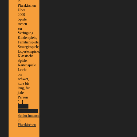
in
Pfarrkirchen
Über
2000
Spiele
stehen
zur
Verfügung
Kinderspiele,
Familienspiele,
Strategiespiele,
Expertenspiele,
Klassische
Spiele,
Kartenspiele
Leicht
bis
schwer,
kurz bis
lang, für
jede
Person
[...]
Weitere
Informationen
Senior:innencafé
in
Pfarrkirchen