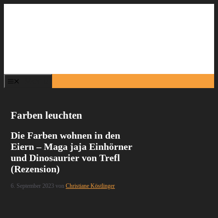
Zum
Inhalt
springen
Menü
Farben leuchten
Die Farben wohnen in den
Eiern – Maga jaja Einhörner
und Dinosaurier von Trefl
(Rezension)
6. September 2023
von
Christiane Köstlinger