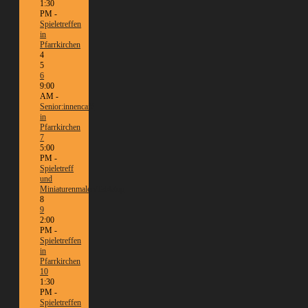
1:30
PM -
Spieletreffen
in
Pfarrkirchen
4
5
6
9:00
AM -
Senior:innencafé
in
Pfarrkirchen
7
5:00
PM -
Spieletreff
und
Miniaturenmalen/Tabletop
8
9
2:00
PM -
Spieletreffen
in
Pfarrkirchen
10
1:30
PM -
Spieletreffen