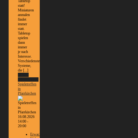
Tabletop
statt!
Miniaturen
anmalen
findet
immer
statt.
Tabletop
spielen
dann
immer
je nach
Interesse.
Verschiedenste
Systeme,
die [...]
Weitere
Informationen
Spieletreffen
in
Pfarrkirchen
16.08.2026
14:00 -
20:00
Erwachsene