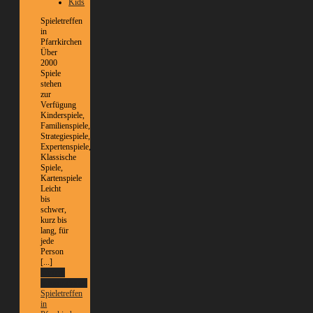
Kids
Spieletreffen
in
Pfarrkirchen
Über
2000
Spiele
stehen
zur
Verfügung
Kinderspiele,
Familienspiele,
Strategiespiele,
Expertenspiele,
Klassische
Spiele,
Kartenspiele
Leicht
bis
schwer,
kurz bis
lang, für
jede
Person
[...]
Weitere
Informationen
Spieletreffen
in