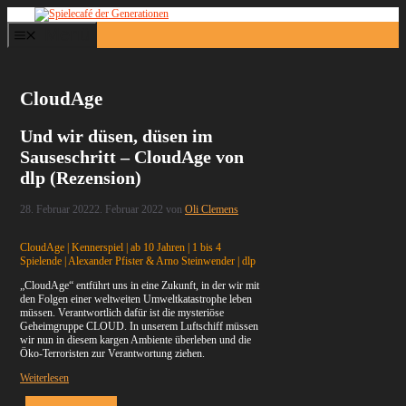
Zum
Inhalt
Menü
springen
CloudAge
Und wir düsen, düsen im
Sauseschritt – CloudAge von
dlp (Rezension)
28. Februar 2022
2. Februar 2022
von
Oli Clemens
CloudAge | Kennerspiel | ab 10 Jahren | 1 bis 4
Spielende | Alexander Pfister & Arno Steinwender | dlp
„CloudAge“ entführt uns in eine Zukunft, in der wir mit
den Folgen einer weltweiten Umweltkatastrophe leben
müssen. Verantwortlich dafür ist die mysteriöse
Geheimgruppe CLOUD. In unserem Luftschiff müssen
wir nun in diesem kargen Ambiente überleben und die
Öko-Terroristen zur Verantwortung ziehen.
Weiterlesen