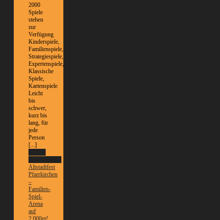
2000
Spiele
stehen
zur
Verfügung
Kinderspiele,
Familienspiele,
Strategiespiele,
Expertenspiele,
Klassische
Spiele,
Kartenspiele
Leicht
bis
schwer,
kurz bis
lang, für
jede
Person
[...]
Weitere
Informationen
Altstadtfest
Pfarrkirchen
–
Familien-
Spiel-
Arena
auf
2.000m²