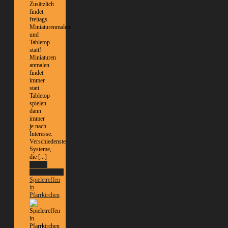
Zusätzlich
findet
freitags
Miniaturenmalen
und
Tabletop
statt!
Miniaturen
anmalen
findet
immer
statt.
Tabletop
spielen
dann
immer
je nach
Interesse.
Verschiedenste
Systeme,
die [...]
Weitere
Informationen
Spieletreffen
in
Pfarrkirchen