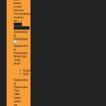
immer
je nach
Interesse.
Verschiedenste
Systeme,
die [...]
Weitere
Informationen
Spieletreffen
in
Pfarrkirchen
09.08.2026
14:00 -
20:00
Erwachsene
Kids
Spieletreffen
in
Pfarrkirchen
Über
2000
Spiele
stehen
zur