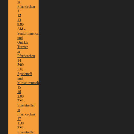
in
Pfarrkirchen
11
12
13
9:00
AM -
Senior:innencafé
und
Quirkle
Turnier
in
Pfarrkirchen
14
5:00
PM -
Spieletreff
und
Miniaturenmalen/Tabletop
15
16
2:00
PM -
Spieletreffen
in
Pfarrkirchen
17
1:30
PM -
Spieletreffen