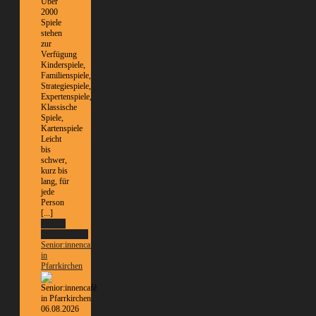
Über
2000
Spiele
stehen
zur
Verfügung
Kinderspiele,
Familienspiele,
Strategiespiele,
Expertenspiele,
Klassische
Spiele,
Kartenspiele
Leicht
bis
schwer,
kurz bis
lang, für
jede
Person
[...]
Weitere
Informationen
Senior:innencafé
in
Pfarrkirchen
06.08.2026