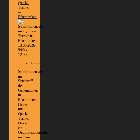
Quirkle
Turnier
in
Pfarrkirchen
13.08.2026
9:00 -
12:00
Erwachsene
Senior:innencafé
im
Spielecafé
der
Generationen
in
Pfarrkirchen
Heute
mit
Quirkle
Turnier.
Das ist
ein
Qualifikationsturnier
mit dem