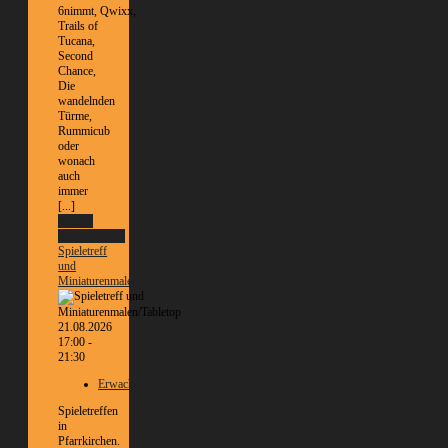
6nimmt, Qwixx,
Trails of
Tucana,
Second
Chance,
Die
wandelnden
Türme,
Rummicub
oder
wonach
auch
immer
[...]
Weitere
Informationen
Spieletreff
und
Miniaturenmalen/Tabletop
21.08.2026
17:00 -
21:30
Erwachsene
Spieletreffen
in
Pfarrkirchen.