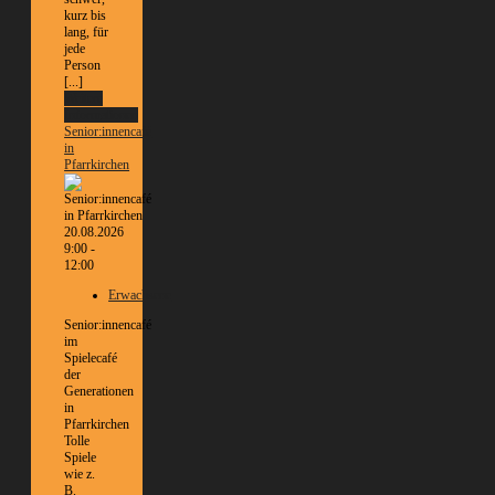
kurz bis
lang, für
jede
Person
[...]
Weitere
Informationen
Senior:innencafé
in
Pfarrkirchen
20.08.2026
9:00 -
12:00
Erwachsene
Senior:innencafé
im
Spielecafé
der
Generationen
in
Pfarrkirchen
Tolle
Spiele
wie z.
B.