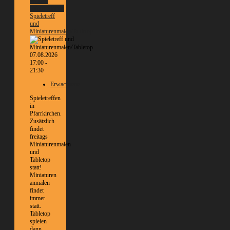
Weitere
Informationen
Spieletreff
und
Miniaturenmalen/Tabletop
07.08.2026
17:00 -
21:30
Erwachsene
Spieletreffen
in
Pfarrkirchen.
Zusätzlich
findet
freitags
Miniaturenmalen
und
Tabletop
statt!
Miniaturen
anmalen
findet
immer
statt.
Tabletop
spielen
dann