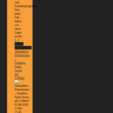
und
Familienprogramm
Wie
jedes
Jahr
haben
wir
unser
Lager
an der
[...]
Weitere
Informationen
Altstadtfest
Pfarrkirchen
–
Familien-
Spiel-
Arena
auf
2.000m²
01.08.2026
17:00 -
23:45