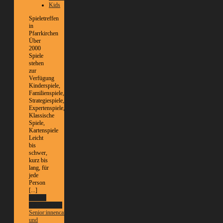
Kids
Spieletreffen
in
Pfarrkirchen
Über
2000
Spiele
stehen
zur
Verfügung
Kinderspiele,
Familienspiele,
Strategiespiele,
Expertenspiele,
Klassische
Spiele,
Kartenspiele
Leicht
bis
schwer,
kurz bis
lang, für
jede
Person
[...]
Weitere
Informationen
Senior:innencafé
und