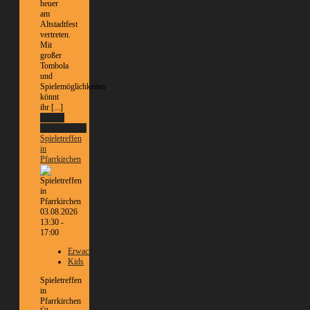
heuer
am
Altstadtfest
vertreten.
Mit
großer
Tombola
und
Spielemöglichkeiten
könnt
ihr [...]
Weitere
Informationen
Spieletreffen
in
Pfarrkirchen
03.08.2026
13:30 -
17:00
Erwachsene
Kids
Spieletreffen
in
Pfarrkirchen