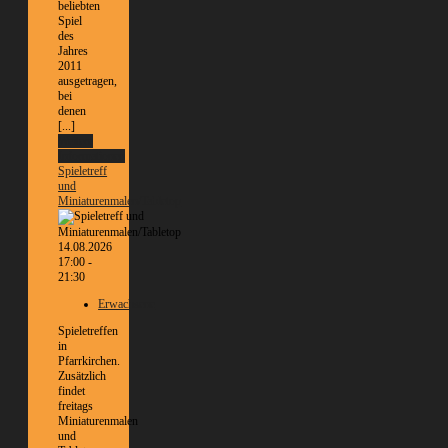
beliebten
Spiel
des
Jahres
2011
ausgetragen,
bei
denen
[...]
Weitere
Informationen
Spieletreff
und
Miniaturenmalen/Tabletop
14.08.2026
17:00 -
21:30
Erwachsene
Spieletreffen
in
Pfarrkirchen.
Zusätzlich
findet
freitags
Miniaturenmalen
und