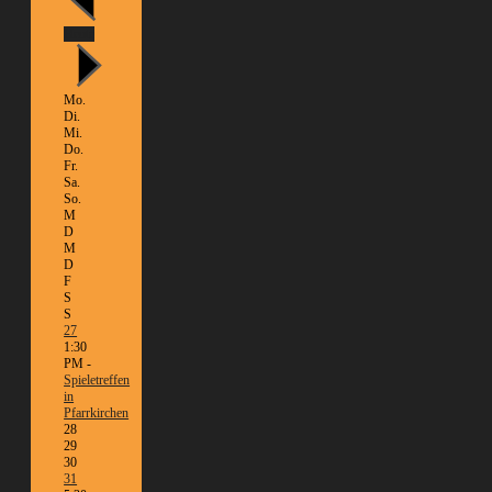
Heute
Mo.
Di.
Mi.
Do.
Fr.
Sa.
So.
M
D
M
D
F
S
S
27
1:30
PM -
Spieletreffen
in
Pfarrkirchen
28
29
30
31