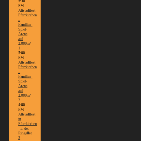
5:30
PM -
Altstadtfest
Pfarrkirchen
–
Familien-
Spiel-
Arena
auf
2.000m²
1
5:00
PM -
Altstadtfest
Pfarrkirchen
–
Familien-
Spiel-
Arena
auf
2.000m²
2
4:00
PM -
Altstadtfest
in
Pfarrkirchen
- in der
Ringallee
3