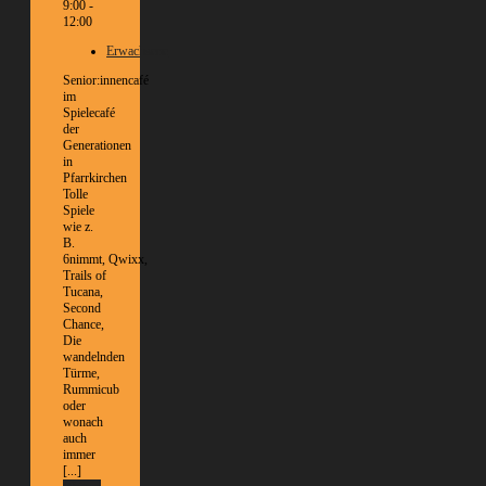
9:00 -
12:00
Erwachsene
Senior:innencafé
im
Spielecafé
der
Generationen
in
Pfarrkirchen
Tolle
Spiele
wie z.
B.
6nimmt, Qwixx,
Trails of
Tucana,
Second
Chance,
Die
wandelnden
Türme,
Rummicub
oder
wonach
auch
immer
[...]