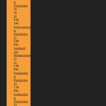
in
Pfarrkirchen
18
19
20
9:00
AM -
Senior:innencafé
in
Pfarrkirchen
21
5:00
PM -
Spieletreff
und
Miniaturenmalen/Tabletop
22
23
2:00
PM -
Spieletreffen
in
Pfarrkirchen
24
1:30
PM -
Spieletreffen
in
Pfarrkirchen
25