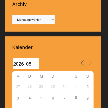
Archiv
Archiv
Kalender
M
D
M
D
F
S
S
28
29
30
27
31
1
2
8
4
5
3
6
7
9