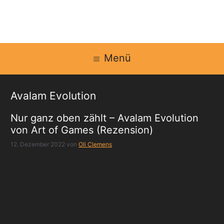
Zum
Inhalt
springen
Menü
Avalam Evolution
Nur ganz oben zählt – Avalam Evolution
von Art of Games (Rezension)
12. Dezember 2022
von
Oli Clemens