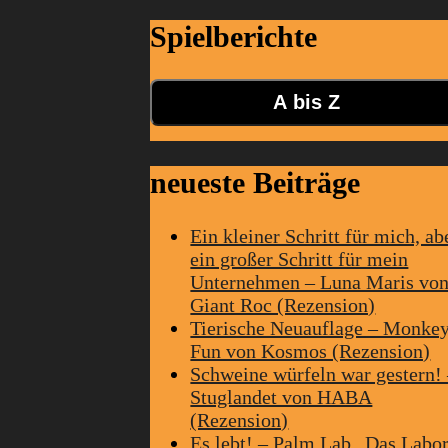
Spielberichte
A bis Z
neueste Beiträge
Ein kleiner Schritt für mich, ab
ein großer Schritt für mein
Unternehmen – Luna Maris vo
Giant Roc (Rezension)
Tierische Neuauflage – Monke
Fun von Kosmos (Rezension)
Schweine würfeln war gestern!
Stuglandet von HABA
(Rezension)
Es lebt! – Palm Lab „Das Labo