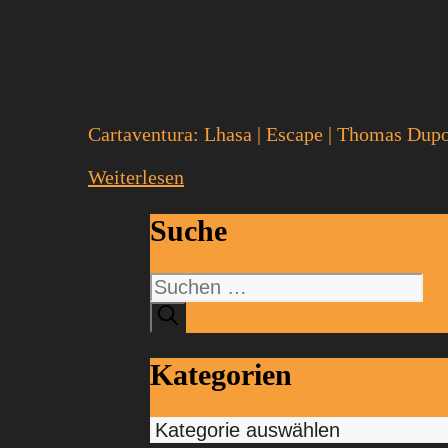
Cartaventura: Lhasa | Escape | Thomas Dupo
Weiterlesen
Suche
Suchen
nach:
Kategorien
Kategorien