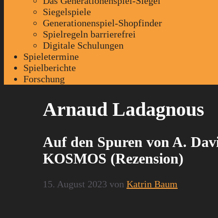
Das Generationenspiel-Siegel
Siegelspiele
Generationenspiel-Shopfinder
Spielregeln barrierefrei
Digitale Schulungen
Spieletermine
Spielberichte
Forschung
Arnaud Ladagnous
Auf den Spuren von A. Dav
KOSMOS (Rezension)
15. August 2023
von
Katrin Baum