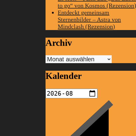
to go“ von Kosmos (Rezension
Entdeckt gemeinsam
Sternenbilder – Astra von
Mindclash (Rezension)
Archiv
Archiv
Kalender