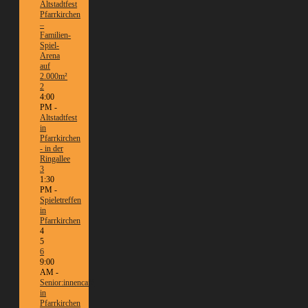
Altstadtfest
Pfarrkirchen
–
Familien-
Spiel-
Arena
auf
2.000m²
2
4:00
PM -
Altstadtfest
in
Pfarrkirchen
- in der
Ringallee
3
1:30
PM -
Spieletreffen
in
Pfarrkirchen
4
5
6
9:00
AM -
Senior:innencafé
in
Pfarrkirchen