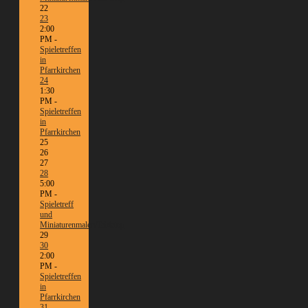
22
23
2:00
PM -
Spieletreffen
in
Pfarrkirchen
24
1:30
PM -
Spieletreffen
in
Pfarrkirchen
25
26
27
28
5:00
PM -
Spieletreff
und
Miniaturenmalen/Tabletop
29
30
2:00
PM -
Spieletreffen
in
Pfarrkirchen
31