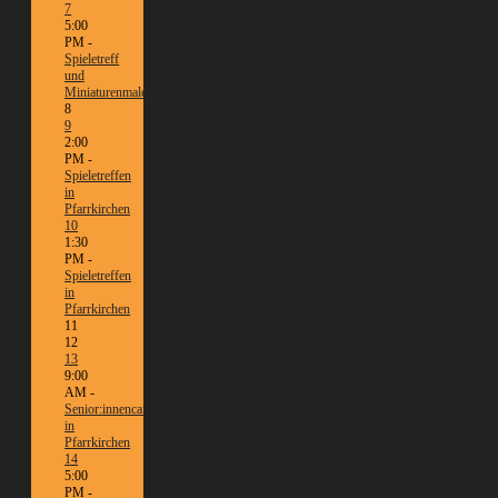
7
5:00
PM -
Spieletreff
und
Miniaturenmalen/Tabletop
8
9
2:00
PM -
Spieletreffen
in
Pfarrkirchen
10
1:30
PM -
Spieletreffen
in
Pfarrkirchen
11
12
13
9:00
AM -
Senior:innencafé
in
Pfarrkirchen
14
5:00
PM -