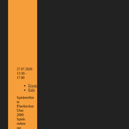
27.07.2026
13:30 -
17:00
Erwachsene
Kids
Spieletreffen
in
Pfarrkirchen
Über
2000
Spiele
stehen
zur