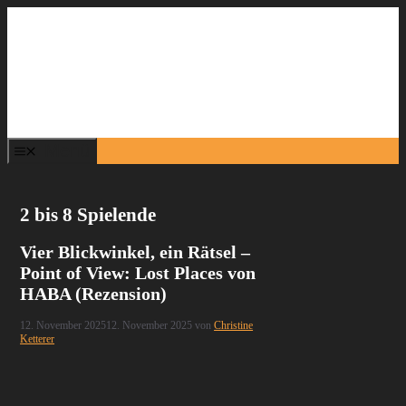
Zum
Inhalt
springen
Menü
2 bis 8 Spielende
Vier Blickwinkel, ein Rätsel –
Point of View: Lost Places von
HABA (Rezension)
12. November 2025
12. November 2025
von
Christine
Ketterer