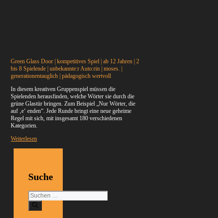
Green Glass Door | kompetitives Spiel | ab 12 Jahren | 2
bis 8 Spielende | unbekannte:r Auto:rin | moses. |
generationentauglich | pädagogisch wertvoll
In diesem kreativen Gruppenspiel müssen die
Spielenden herausfinden, welche Wörter sie durch die
grüne Glastür bringen. Zum Beispiel „Nur Wörter, die
auf ‚e‘ enden“. Jede Runde bringt eine neue geheime
Regel mit sich, mit insgesamt 180 verschiedenen
Kategorien.
Weiterlesen
Suche
Suchen
nach: