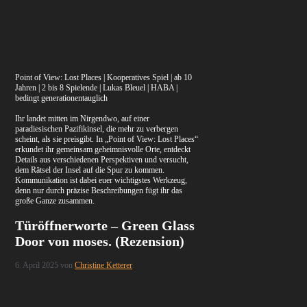
Point of View: Lost Places | Kooperatives Spiel | ab 10
Jahren | 2 bis 8 Spielende | Lukas Bleuel | HABA |
bedingt generationentauglich
Ihr landet mitten im Nirgendwo, auf einer
paradiesischen Pazifikinsel, die mehr zu verbergen
scheint, als sie preisgibt. In „Point of View: Lost Places“
erkundet ihr gemeinsam geheimnisvolle Orte, entdeckt
Details aus verschiedenen Perspektiven und versucht,
dem Rätsel der Insel auf die Spur zu kommen.
Kommunikation ist dabei euer wichtigstes Werkzeug,
denn nur durch präzise Beschreibungen fügt ihr das
große Ganze zusammen.
Türöffnerworte – Green Glass
Door von moses. (Rezension)
6. April 2025
von
Christine Ketterer