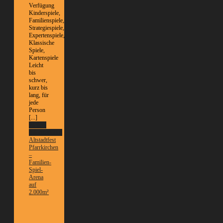
Verfügung
Kinderspiele,
Familienspiele,
Strategiespiele,
Expertenspiele,
Klassische
Spiele,
Kartenspiele
Leicht
bis
schwer,
kurz bis
lang, für
jede
Person
[...]
Weitere
Informationen
Altstadtfest
Pfarrkirchen
–
Familien-
Spiel-
Arena
auf
2.000m²