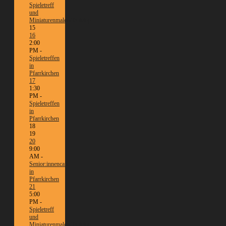
Spieletreff
und
Miniaturenmalen/Tabletop
15
16
2:00
PM -
Spieletreffen
in
Pfarrkirchen
17
1:30
PM -
Spieletreffen
in
Pfarrkirchen
18
19
20
9:00
AM -
Senior:innencafé
in
Pfarrkirchen
21
5:00
PM -
Spieletreff
und
Miniaturenmalen/Tabletop