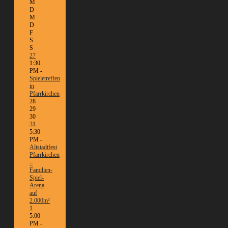
M
D
M
D
F
S
S
27
1:30
PM -
Spieletreffen
in
Pfarrkirchen
28
29
30
31
5:30
PM -
Altstadtfest
Pfarrkirchen
–
Familien-
Spiel-
Arena
auf
2.000m²
1
5:00
PM -