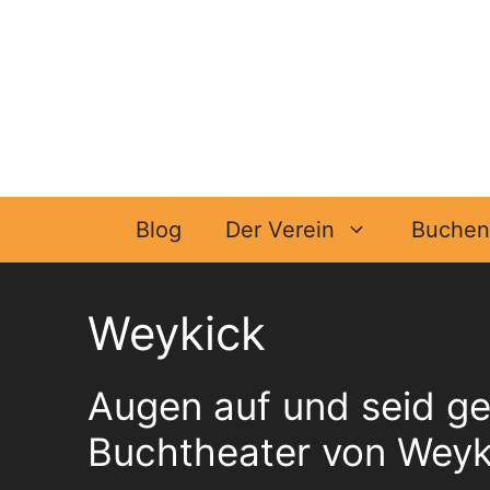
Zum
Inhalt
springen
Blog
Der Verein
Buchen 
Weykick
Augen auf und seid ge
Buchtheater von Weyk