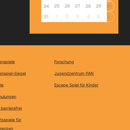
25
26
27
29
24
28
30
1
2
3
31
4
5
6
enspiele
Forschung
enspiel-Siegel
Jugendzentrum PAN
le
Escape Spiel für Kinder
chulungen
 barrierefrei
tsspiele für
erenzen