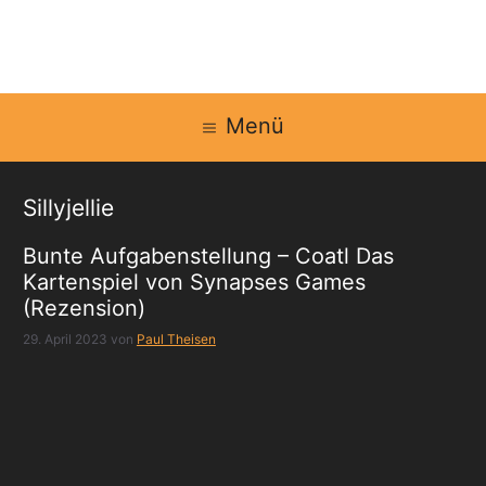
Zum
Inhalt
springen
Menü
Sillyjellie
Bunte Aufgabenstellung – Coatl Das
Kartenspiel von Synapses Games
(Rezension)
29. April 2023
von
Paul Theisen