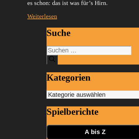
es schon: das ist was für’s Hirn.
Weiterlesen
Suche
Suchen
nach:
Kategorien
Kategorien
Spielberichte
A bis Z