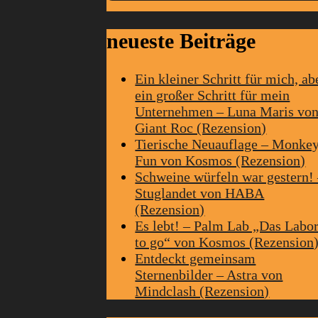
neueste Beiträge
Ein kleiner Schritt für mich, ab
ein großer Schritt für mein
Unternehmen – Luna Maris vo
Giant Roc (Rezension)
Tierische Neuauflage – Monke
Fun von Kosmos (Rezension)
Schweine würfeln war gestern!
Stuglandet von HABA
(Rezension)
Es lebt! – Palm Lab „Das Labo
to go“ von Kosmos (Rezension
Entdeckt gemeinsam
Sternenbilder – Astra von
Mindclash (Rezension)