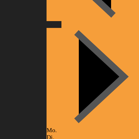
Heute
Mo.
Di.