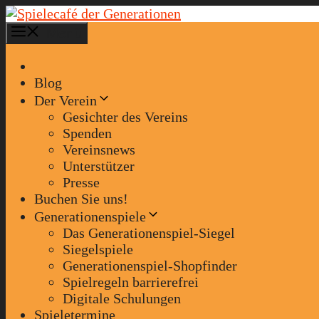
Zum
Inhalt
Menü
springen
Blog
Der Verein
Gesichter des Vereins
Spenden
Vereinsnews
Unterstützer
Presse
Buchen Sie uns!
Generationenspiele
Das Generationenspiel-Siegel
Siegelspiele
Generationenspiel-Shopfinder
Spielregeln barrierefrei
Digitale Schulungen
Spieletermine