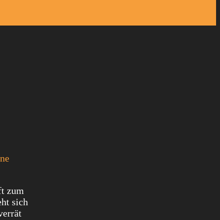
nne
ft zum
ht sich
verrät