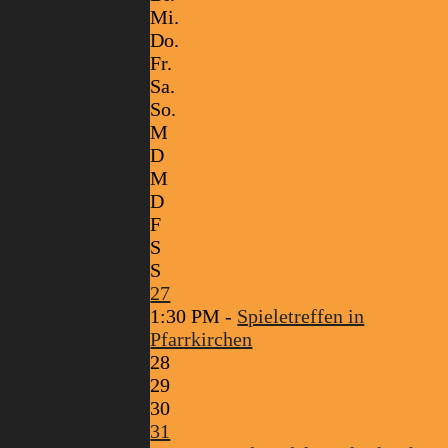
Mi.
Do.
Fr.
Sa.
So.
M
D
M
D
F
S
S
27
1:30 PM -
Spieletreffen in
Pfarrkirchen
28
29
30
31