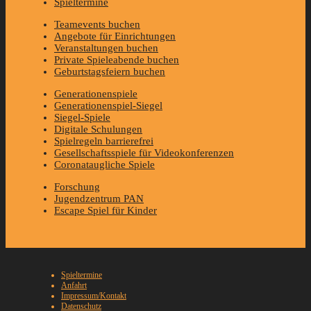
Spieltermine
Teamevents buchen
Angebote für Einrichtungen
Veranstaltungen buchen
Private Spieleabende buchen
Geburtstagsfeiern buchen
Generationenspiele
Generationenspiel-Siegel
Siegel-Spiele
Digitale Schulungen
Spielregeln barrierefrei
Gesellschaftsspiele für Videokonferenzen
Coronataugliche Spiele
Forschung
Jugendzentrum PAN
Escape Spiel für Kinder
Spieltermine
Anfahrt
Impressum/Kontakt
Datenschutz