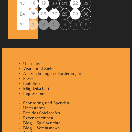
18
19
22
17
20
21
23
25
26
27
29
24
28
30
1
2
3
31
4
5
6
Über uns
Vision und Ziele
Auszeichnungen / Förderungen
Presse
Ludothek
Mitgliedschaft
Impressionen
Sponsoring und Spenden
Unterstützer
Pate des Spielecafés
Rezensent:innen
Blog – Spielberichte
Blog – Vereinsnews