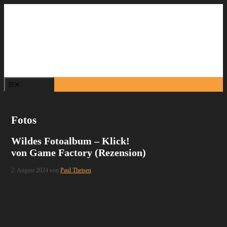
Zum
Inhalt
springen
Menü
Fotos
Wildes Fotoalbum – Klick!
von Game Factory (Rezension)
2. August 2024
von
Paul Theisen