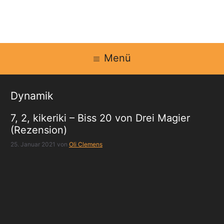
Zum
Inhalt
springen
Menü
Dynamik
7, 2, kikeriki – Biss 20 von Drei Magier
(Rezension)
25. Januar 2021
von
Oli Clemens