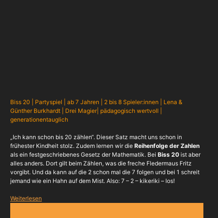
Biss 20 | Partyspiel | ab 7 Jahren | 2 bis 8 Spieler:innen | Lena &
Günther Burkhardt | Drei Magier| pädagogisch wertvoll |
generationentauglich
„Ich kann schon bis 20 zählen“. Dieser Satz macht uns schon in
frühester Kindheit stolz. Zudem lernen wir die
Reihenfolge der Zahlen
als ein festgeschriebenes Gesetz der Mathematik. Bei
Biss 20
ist aber
alles anders. Dort gilt beim Zählen, was die freche Fledermaus Fritz
vorgibt. Und da kann auf die 2 schon mal die 7 folgen und bei 1 schreit
jemand wie ein Hahn auf dem Mist. Also: 7 – 2 – kikeriki – los!
Weiterlesen