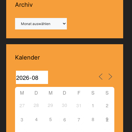
Archiv
Archiv
Kalender
M
D
M
D
F
S
S
28
29
30
27
31
1
2
4
5
8
9
3
6
7