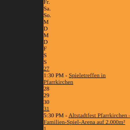
Fr.
Sa.
So.
M
D
M
D
F
S
S
27
1:30 PM -
Spieletreffen in
Pfarrkirchen
28
29
30
31
5:30 PM -
Altstadtfest Pfarrkirchen 
Familien-Spiel-Arena auf 2.000m²
1