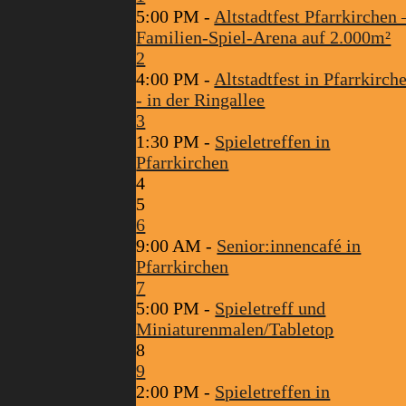
5:00 PM -
Altstadtfest Pfarrkirchen 
Familien-Spiel-Arena auf 2.000m²
2
4:00 PM -
Altstadtfest in Pfarrkirch
- in der Ringallee
3
1:30 PM -
Spieletreffen in
Pfarrkirchen
4
5
6
9:00 AM -
Senior:innencafé in
Pfarrkirchen
7
5:00 PM -
Spieletreff und
Miniaturenmalen/Tabletop
8
9
2:00 PM -
Spieletreffen in