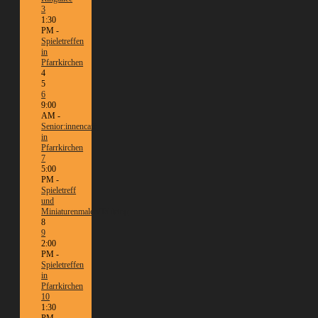
3
1:30
PM -
Spieletreffen
in
Pfarrkirchen
4
5
6
9:00
AM -
Senior:innencafé
in
Pfarrkirchen
7
5:00
PM -
Spieletreff
und
Miniaturenmalen/Tabletop
8
9
2:00
PM -
Spieletreffen
in
Pfarrkirchen
10
1:30
PM -