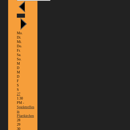
Heute
Mo.
Di.
Mi.
Do.
Fr.
Sa.
So.
M
D
M
D
F
S
S
27
1:30
PM -
Spieletreffen
in
Pfarrkirchen
28
29
30