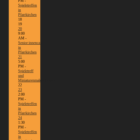
PM -
Spieletreffen
in
Pfarrkirchen
18
19
20
9:00
AM -
Senior:innencafé
in
Pfarrkirchen
21
5:00
PM -
Spieletreff
und
Miniaturenmalen/Tabletop
22
23
2:00
PM -
Spieletreffen
in
Pfarrkirchen
24
1:30
PM -
Spieletreffen
in