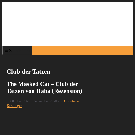
Zum
Inhalt
springen
Menü
Club der Tatzen
The Masked Cat – Club der
Tatzen von Haba (Rezension)
3. Oktober 2025
1. November 2020
von
Christiane
Köstlinger