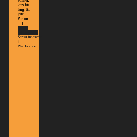
schwer,
kurz bis
lang, für
jede
Person
[...]
Weitere
Informationen
Senior:innencafé
in
Pfarrkirchen