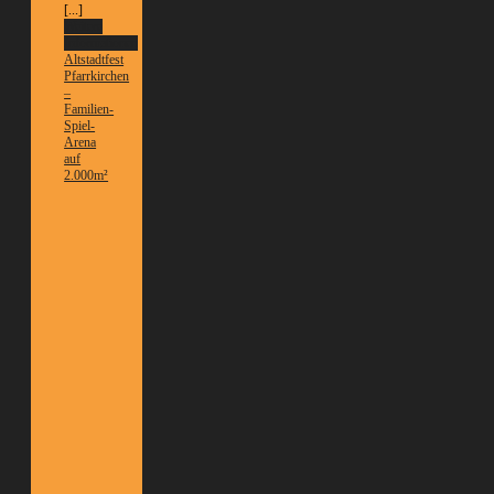
[...]
Weitere
Informationen
Altstadtfest
Pfarrkirchen
–
Familien-
Spiel-
Arena
auf
2.000m²