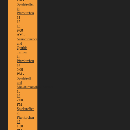
Spieletreffen
in
Pfarrkirchen
11
12
13
9:00
AM -
Senior:innencafé
und
Quirkle
Turnier
in
Pfarrkirchen
14
5:00
PM -
Spieletreff
und
Miniaturenmalen/Tabletop
15
16
2:00
PM -
Spieletreffen
in
Pfarrkirchen
17
1:30