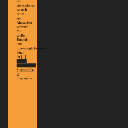
der
Generationen
ist auch
heuer
am
Altstadtfest
vertreten.
Mit
großer
Tombola
und
Spielemöglichkeiten
könnt
ihr [...]
Weitere
Informationen
Spieletreffen
in
Pfarrkirchen