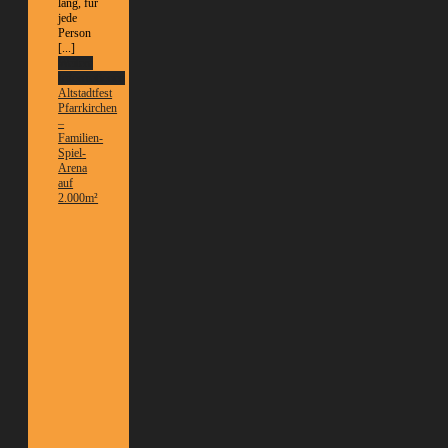
lang, für
jede
Person
[...]
Weitere
Informationen
Altstadtfest
Pfarrkirchen
–
Familien-
Spiel-
Arena
auf
2.000m²