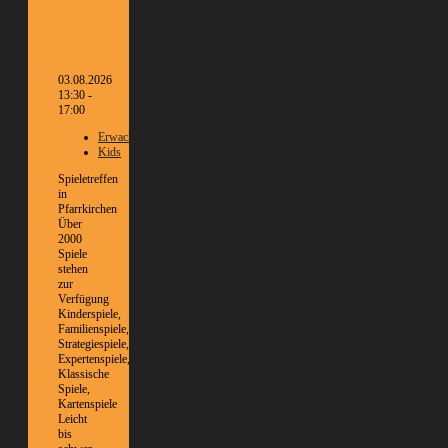
03.08.2026
13:30 -
17:00
Erwachsene
Kids
Spieletreffen
in
Pfarrkirchen
Über
2000
Spiele
stehen
zur
Verfügung
Kinderspiele,
Familienspiele,
Strategiespiele,
Expertenspiele,
Klassische
Spiele,
Kartenspiele
Leicht
bis