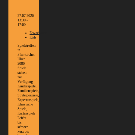
27.07.2026
13:30 -
17:00
Erwachsene
Kids
Spieletreffen
in
Pfarrkirchen
Über
2000
Spiele
stehen
zur
Verfügung
Kinderspiele,
Familienspiele,
Strategiespiele,
Expertenspiele,
Klassische
Spiele,
Kartenspiele
Leicht
bis
schwer,
kurz bis