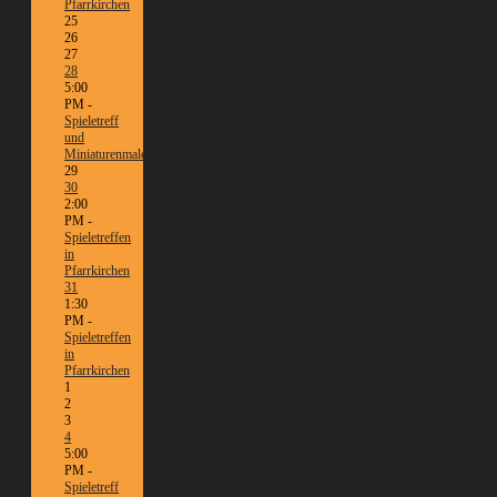
Pfarrkirchen
25
26
27
28
5:00
PM -
Spieletreff
und
Miniaturenmalen/Tabletop
29
30
2:00
PM -
Spieletreffen
in
Pfarrkirchen
31
1:30
PM -
Spieletreffen
in
Pfarrkirchen
1
2
3
4
5:00
PM -
Spieletreff