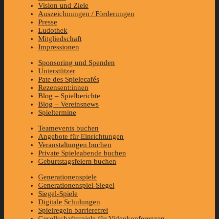
Vision und Ziele
Auszeichnungen / Förderungen
Presse
Ludothek
Mitgliedschaft
Impressionen
Sponsoring und Spenden
Unterstützer
Pate des Spielecafés
Rezensent:innen
Blog – Spielberichte
Blog – Vereinsnews
Spieltermine
Teamevents buchen
Angebote für Einrichtungen
Veranstaltungen buchen
Private Spieleabende buchen
Geburtstagsfeiern buchen
Generationenspiele
Generationenspiel-Siegel
Siegel-Spiele
Digitale Schulungen
Spielregeln barrierefrei
Gesellschaftsspiele für Videokonferenzen