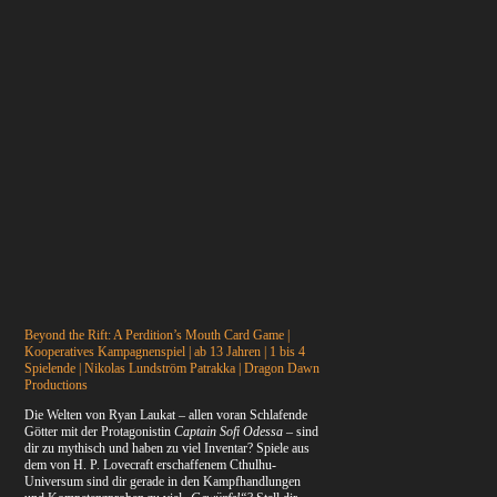
Beyond the Rift: A Perdition’s Mouth Card Game |
Kooperatives Kampagnenspiel | ab 13 Jahren | 1 bis 4
Spielende | Nikolas Lundström Patrakka | Dragon Dawn
Productions
Die Welten von Ryan Laukat – allen voran Schlafende
Götter mit der Protagonistin
Captain Sofi Odessa
– sind
dir zu mythisch und haben zu viel Inventar? Spiele aus
dem von H. P. Lovecraft erschaffenem Cthulhu-
Universum sind dir gerade in den Kampfhandlungen