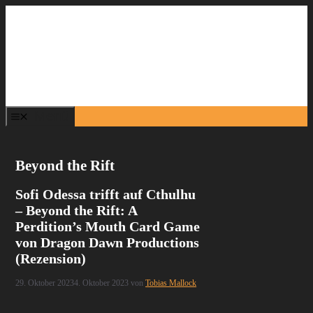
Zum
Inhalt
springen
Menü
Beyond the Rift
Sofi Odessa trifft auf Cthulhu
– Beyond the Rift: A
Perdition’s Mouth Card Game
von Dragon Dawn Productions
(Rezension)
29. Oktober 2023
4. Oktober 2023
von
Tobias Mallock