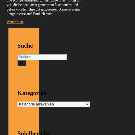
und Kompetenzproben zu viel „
Gewürfel“
? Stell dir
vor, die beiden hätten gemeinsam Nachwuchs und
geben vorallem ihre gut umgesetzten Aspekte weiter –
klingt interessant? Find ich auch!
Weiterlesen
Suche
Suchen
nach:
Kategorien
Kategorien
Spielberichte