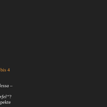
bis 4
dessa
–
rfel“
?
spekte