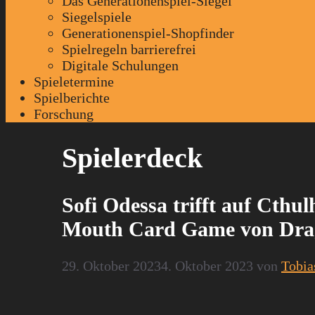
Das Generationenspiel-Siegel
Siegelspiele
Generationenspiel-Shopfinder
Spielregeln barrierefrei
Digitale Schulungen
Spieletermine
Spielberichte
Forschung
Spielerdeck
Sofi Odessa trifft auf Cthul
Mouth Card Game von Drag
29. Oktober 2023
4. Oktober 2023
von
Tobia