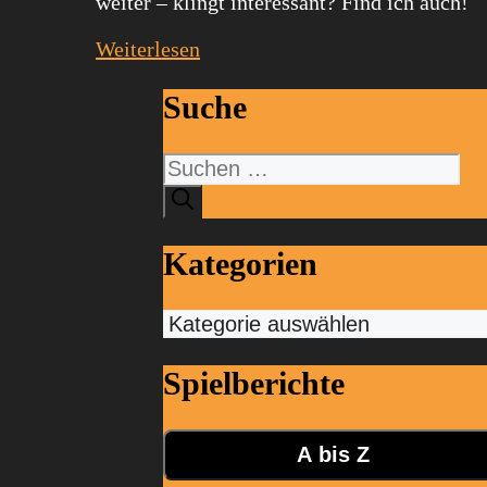
weiter – klingt interessant? Find ich auch!
Weiterlesen
Suche
Suchen
nach:
Kategorien
Kategorien
Spielberichte
A bis Z