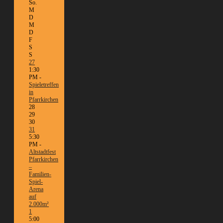
So.
M
D
M
D
F
S
S
27
1:30
PM -
Spieletreffen
in
Pfarrkirchen
28
29
30
31
5:30
PM -
Altstadtfest
Pfarrkirchen
–
Familien-
Spiel-
Arena
auf
2.000m²
1
5:00