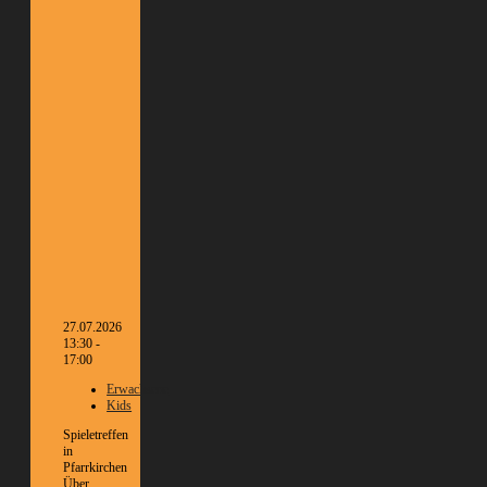
27.07.2026
13:30 -
17:00
Erwachsene
Kids
Spieletreffen
in
Pfarrkirchen
Über