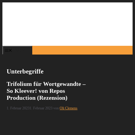
Zum
Inhalt
springen
Menü
Unterbegriffe
Trifolium für Wortgewandte –
So Kleever! von Repos
Production (Rezension)
1. Februar 2023
1. Februar 2023
von
Oli Clemens