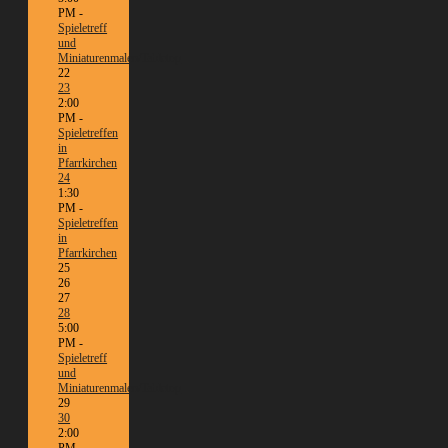
PM -
Spieletreff
und
Miniaturenmalen/Tabletop
22
23
2:00
PM -
Spieletreffen
in
Pfarrkirchen
24
1:30
PM -
Spieletreffen
in
Pfarrkirchen
25
26
27
28
5:00
PM -
Spieletreff
und
Miniaturenmalen/Tabletop
29
30
2:00
PM -