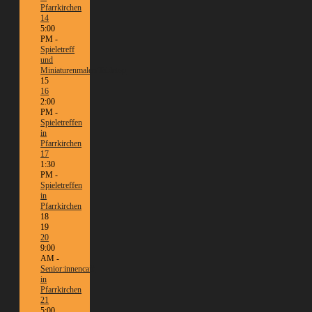
Pfarrkirchen
14
5:00
PM -
Spieletreff
und
Miniaturenmalen/Tabletop
15
16
2:00
PM -
Spieletreffen
in
Pfarrkirchen
17
1:30
PM -
Spieletreffen
in
Pfarrkirchen
18
19
20
9:00
AM -
Senior:innencafé
in
Pfarrkirchen
21
5:00