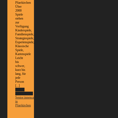
Pfarrkirchen
Über
2000
Spiele
stehen
zur
Verfügung
Kinderspiele,
Familienspiele,
Strategiespiele,
Expertenspiele,
Klassische
Spiele,
Kartenspiele
Leicht
bis
schwer,
kurz bis
lang, für
jede
Person
[...]
Weitere
Informationen
Senior:innencafé
in
Pfarrkirchen