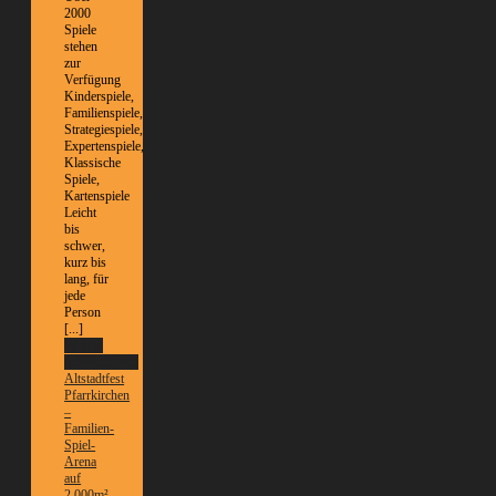
2000
Spiele
stehen
zur
Verfügung
Kinderspiele,
Familienspiele,
Strategiespiele,
Expertenspiele,
Klassische
Spiele,
Kartenspiele
Leicht
bis
schwer,
kurz bis
lang, für
jede
Person
[...]
Weitere
Informationen
Altstadtfest
Pfarrkirchen
–
Familien-
Spiel-
Arena
auf
2.000m²