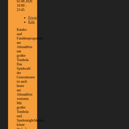
02.08.2026
16:00 -
23:45
Erwachsene
Kids
Kinder-
und
Familienprogramm
am
Altstadtfest
mit
großer
Tombola
Das
Spielecafé
der
Generationen
ist auch
heuer
am
Altstadtfest
vertreten.
Mit
großer
Tombola
und
Spielemöglichkeiten
könnt
ihr [...]