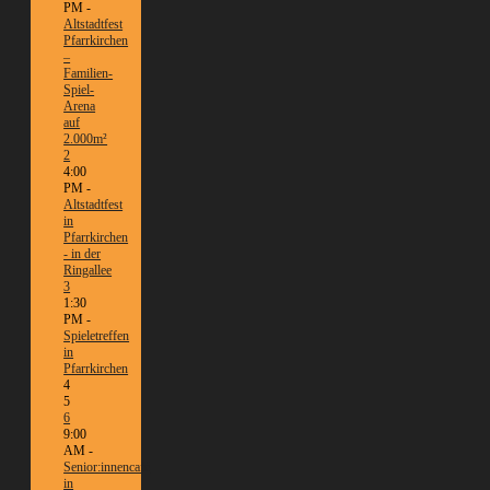
PM -
Altstadtfest
Pfarrkirchen
–
Familien-
Spiel-
Arena
auf
2.000m²
2
4:00
PM -
Altstadtfest
in
Pfarrkirchen
- in der
Ringallee
3
1:30
PM -
Spieletreffen
in
Pfarrkirchen
4
5
6
9:00
AM -
Senior:innencafé
in