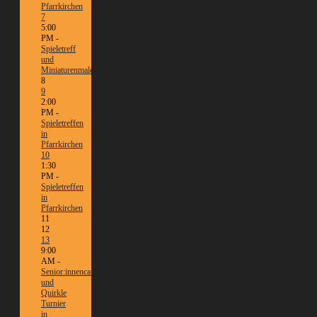
Pfarrkirchen
7
5:00
PM -
Spieletreff
und
Miniaturenmalen/Tabletop
8
9
2:00
PM -
Spieletreffen
in
Pfarrkirchen
10
1:30
PM -
Spieletreffen
in
Pfarrkirchen
11
12
13
9:00
AM -
Senior:innencafé
und
Quirkle
Turnier
in