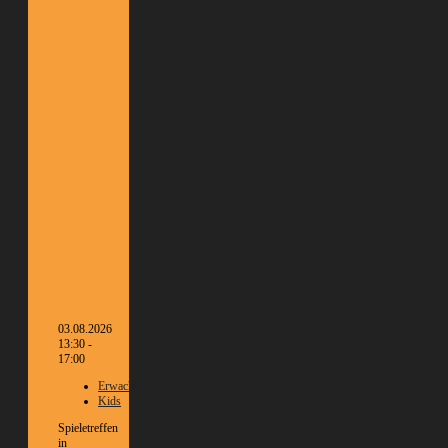
03.08.2026
13:30 -
17:00
Erwachsene
Kids
Spieletreffen
in