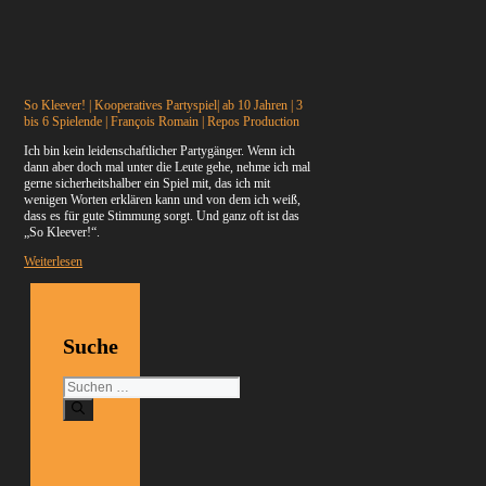
So Kleever! | Kooperatives Partyspiel| ab 10 Jahren | 3
bis 6 Spielende | François Romain | Repos Production
Ich bin kein leidenschaftlicher Partygänger. Wenn ich
dann aber doch mal unter die Leute gehe, nehme ich mal
gerne sicherheitshalber ein Spiel mit, das ich mit
wenigen Worten erklären kann und von dem ich weiß,
dass es für gute Stimmung sorgt. Und ganz oft ist das
„So Kleever!“.
Weiterlesen
Suche
Suchen
nach: