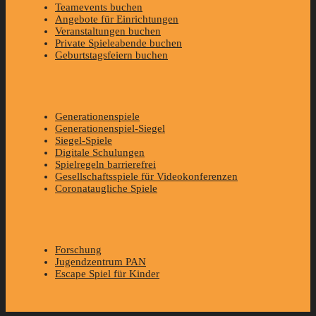
Teamevents buchen
Angebote für Einrichtungen
Veranstaltungen buchen
Private Spieleabende buchen
Geburtstagsfeiern buchen
Generationenspiele
Generationenspiel-Siegel
Siegel-Spiele
Digitale Schulungen
Spielregeln barrierefrei
Gesellschaftsspiele für Videokonferenzen
Coronataugliche Spiele
Forschung
Jugendzentrum PAN
Escape Spiel für Kinder