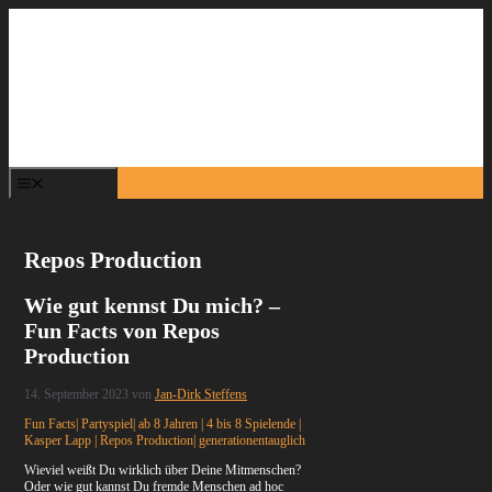
Zum
Inhalt
springen
Menü
Repos Production
Wie gut kennst Du mich? –
Fun Facts von Repos
Production
14. September 2023
von
Jan-Dirk Steffens
Fun Facts| Partyspiel| ab 8 Jahren | 4 bis 8 Spielende |
Kasper Lapp | Repos Production| generationentauglich
Wieviel weißt Du wirklich über Deine Mitmenschen?
Oder wie gut kannst Du fremde Menschen ad hoc