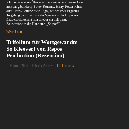
Ich bin gerade am Überlegen, wovon es wohl aktuell am
meisten gibt: Harry-Potter-Romane, Harry-Potter-Filme
oder Harry-Potter-Spiele? Egal, auf welches Ergebnis
ihr gelangt, auf die Liste der Spiele aus der Hogwarts-
Zauberwelt kommt nun wieder ein Teil dazu.
Zauberstäbe in die Hand und „Stupor!“.
Weiterlesen
Trifolium für Wortgewandte –
So Kleever! von Repos
Production (Rezension)
1. Februar 2023
1. Februar 2023
von
Oli Clemens