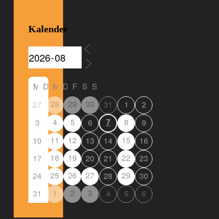
Kalender
M
D
M
D
F
S
S
28
29
30
27
31
1
2
4
5
7
8
3
6
9
11
12
15
10
13
14
16
18
19
22
17
20
21
23
25
26
27
29
24
28
30
1
2
3
31
4
5
6