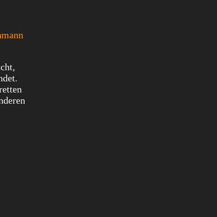
ohmann
cht,
ndet.
retten
nderen