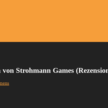
lla von Strohmann Games (Rezensio
emens