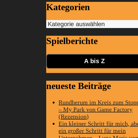
Kategorien
Kategorien
Spielberichte
A bis Z
neueste Beiträge
Rundherum im Kreis zum Stop
– My Park von Game Factory
(Rezension)
Ein kleiner Schritt für mich, ab
ein großer Schritt für mein
Unternehmen – Luna Maris vo