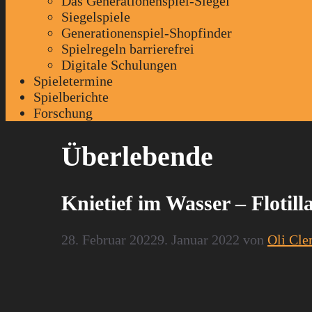
Das Generationenspiel-Siegel
Siegelspiele
Generationenspiel-Shopfinder
Spielregeln barrierefrei
Digitale Schulungen
Spieletermine
Spielberichte
Forschung
Überlebende
Knietief im Wasser – Floti
28. Februar 2022
9. Januar 2022
von
Oli Cl