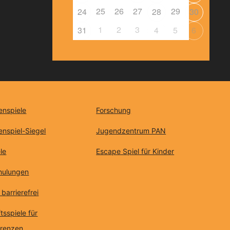
25
26
27
29
24
28
30
1
2
3
31
4
5
6
enspiele
Forschung
enspiel-Siegel
Jugendzentrum PAN
le
Escape Spiel für Kinder
chulungen
 barrierefrei
tsspiele für
erenzen