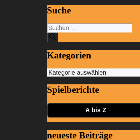
Suche
Suchen
nach:
Kategorien
Kategorien
Spielberichte
A bis Z
neueste Beiträge