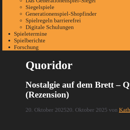
Das Generationenspiel-Siegel
Siegelspiele
Generationenspiel-Shopfinder
Spielregeln barrierefrei
Digitale Schulungen
Spieletermine
Spielberichte
Forschung
Quoridor
Nostalgie auf dem Brett – 
(Rezension)
20. Oktober 2025
20. Oktober 2025
von
Kath