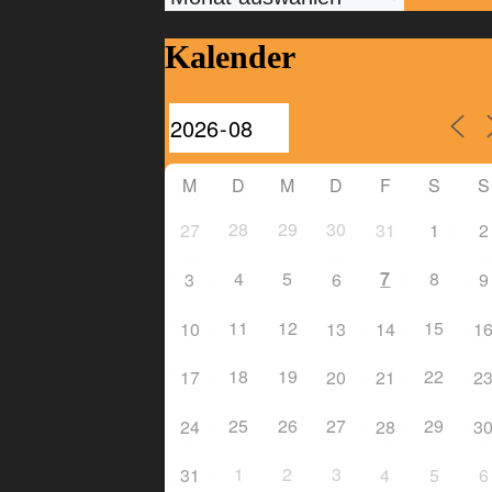
Kalender
M
D
M
D
F
S
S
28
29
30
27
31
1
2
4
5
7
8
3
6
9
11
12
15
10
13
14
1
18
19
22
17
20
21
2
25
26
27
29
24
28
3
1
2
3
31
4
5
6