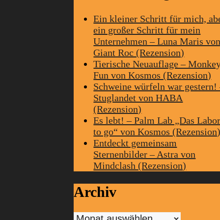
Ein kleiner Schritt für mich, ab
ein großer Schritt für mein
Unternehmen – Luna Maris vo
Giant Roc (Rezension)
Tierische Neuauflage – Monke
Fun von Kosmos (Rezension)
Schweine würfeln war gestern!
Stuglandet von HABA
(Rezension)
Es lebt! – Palm Lab „Das Labo
to go“ von Kosmos (Rezension
Entdeckt gemeinsam
Sternenbilder – Astra von
Mindclash (Rezension)
Archiv
Archiv