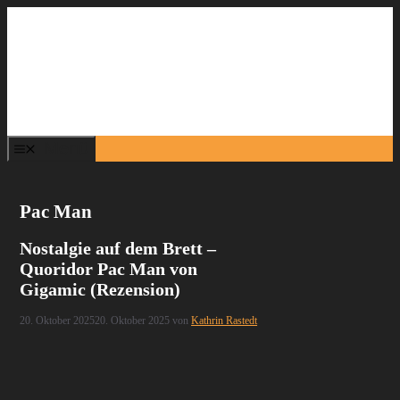
Zum
Inhalt
springen
Menü
Pac Man
Nostalgie auf dem Brett –
Quoridor Pac Man von
Gigamic (Rezension)
20. Oktober 2025
20. Oktober 2025
von
Kathrin Rastedt