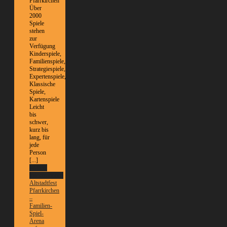
Pfarrkirchen
Über
2000
Spiele
stehen
zur
Verfügung
Kinderspiele,
Familienspiele,
Strategiespiele,
Expertenspiele,
Klassische
Spiele,
Kartenspiele
Leicht
bis
schwer,
kurz bis
lang, für
jede
Person
[...]
Weitere
Informationen
Altstadtfest
Pfarrkirchen
–
Familien-
Spiel-
Arena