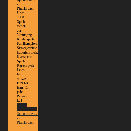
in
Pfarrkirchen
Über
2000
Spiele
stehen
zur
Verfügung
Kinderspiele,
Familienspiele,
Strategiespiele,
Expertenspiele,
Klassische
Spiele,
Kartenspiele
Leicht
bis
schwer,
kurz bis
lang, für
jede
Person
[...]
Weitere
Informationen
Senior:innencafé
in
Pfarrkirchen