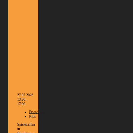
27.07.2026
13:30 -
17:00
Erwachsene
Kids
Spieletreffen
in