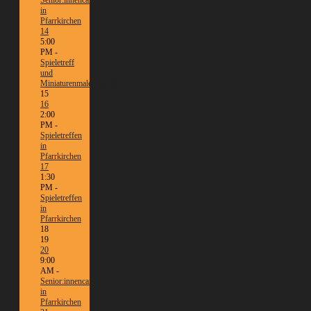
in
Pfarrkirchen
14
5:00
PM -
Spieletreff
und
Miniaturenmalen/Tabletop
15
16
2:00
PM -
Spieletreffen
in
Pfarrkirchen
17
1:30
PM -
Spieletreffen
in
Pfarrkirchen
18
19
20
9:00
AM -
Senior:innencafé
in
Pfarrkirchen