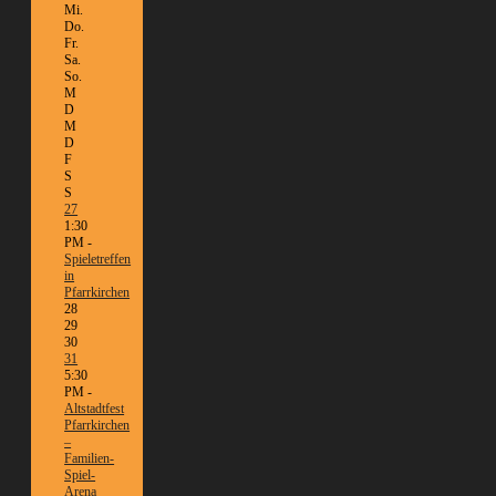
Mi.
Do.
Fr.
Sa.
So.
M
D
M
D
F
S
S
27
1:30
PM -
Spieletreffen
in
Pfarrkirchen
28
29
30
31
5:30
PM -
Altstadtfest
Pfarrkirchen
–
Familien-
Spiel-
Arena