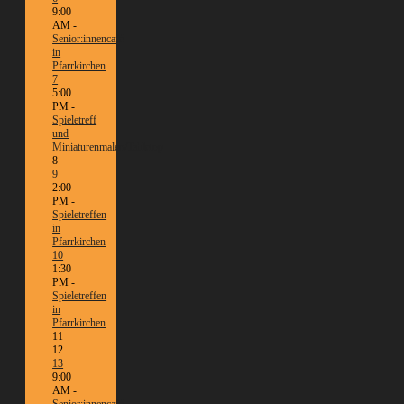
9:00
AM -
Senior:innencafé
in
Pfarrkirchen
7
5:00
PM -
Spieletreff
und
Miniaturenmalen/Tabletop
8
9
2:00
PM -
Spieletreffen
in
Pfarrkirchen
10
1:30
PM -
Spieletreffen
in
Pfarrkirchen
11
12
13
9:00
AM -
Senior:innencafé