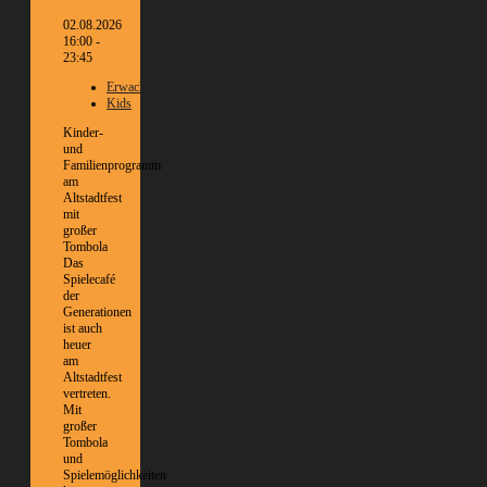
02.08.2026
16:00 -
23:45
Erwachsene
Kids
Kinder-
und
Familienprogramm
am
Altstadtfest
mit
großer
Tombola
Das
Spielecafé
der
Generationen
ist auch
heuer
am
Altstadtfest
vertreten.
Mit
großer
Tombola
und
Spielemöglichkeiten