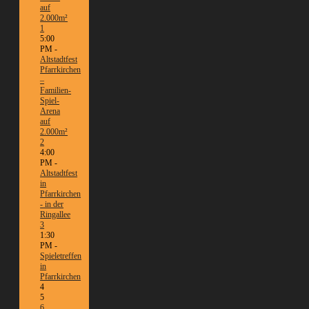
auf
2.000m²
1
5:00
PM -
Altstadtfest
Pfarrkirchen
–
Familien-
Spiel-
Arena
auf
2.000m²
2
4:00
PM -
Altstadtfest
in
Pfarrkirchen
- in der
Ringallee
3
1:30
PM -
Spieletreffen
in
Pfarrkirchen
4
5
6