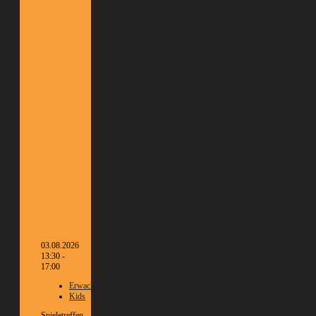
03.08.2026
13:30 -
17:00
Erwachsene
Kids
Spieletreffen