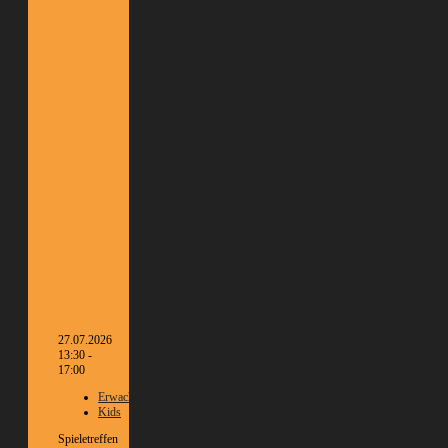
27.07.2026
13:30 -
17:00
Erwachsene
Kids
Spieletreffen