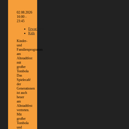
02.08.2026
16:00 -
23:45
Erwachsene
Kids
Kinder-
und
Familienprogramm
am
Altstadtfest
mit
großer
Tombola
Das
Spielecafé
der
Generationen
ist auch
heuer
am
Altstadtfest
vertreten.
Mit
großer
Tombola
und