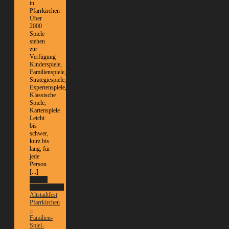
in
Pfarrkirchen
Über
2000
Spiele
stehen
zur
Verfügung
Kinderspiele,
Familienspiele,
Strategiespiele,
Expertenspiele,
Klassische
Spiele,
Kartenspiele
Leicht
bis
schwer,
kurz bis
lang, für
jede
Person
[...]
Weitere
Informationen
Altstadtfest
Pfarrkirchen
–
Familien-
Spiel-