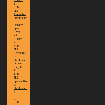
2.000m²
1
5:00
PM -
Altstadtfest
Pfarrkirchen
–
Familien-
Spiel-
Arena
auf
2.000m²
2
4:00
PM -
Altstadtfest
in
Pfarrkirchen
- in der
Ringallee
3
1:30
PM -
Spieletreffen
in
Pfarrkirchen
4
5
6
9:00