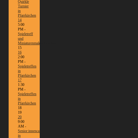
Quirkle
Turnier
in
Pfarrkirchen
14
5:00
PM -
Spieletreff
und
Miniaturenmalen/Tabletop
15
16
2:00
PM -
Spieletreffen
in
Pfarrkirchen
17
1:30
PM -
Spieletreffen
in
Pfarrkirchen
18
19
20
9:00
AM -
Senior:innencafé
in