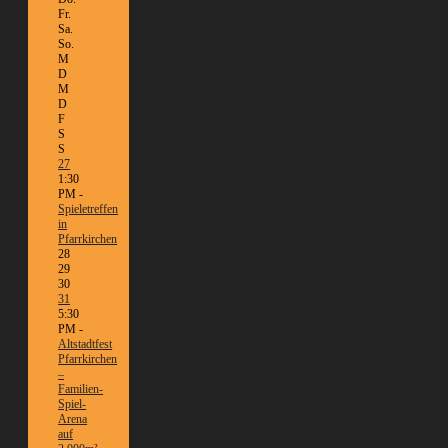
Fr.
Sa.
So.
M
D
M
D
F
S
S
27
1:30
PM -
Spieletreffen
in
Pfarrkirchen
28
29
30
31
5:30
PM -
Altstadtfest
Pfarrkirchen
–
Familien-
Spiel-
Arena
auf