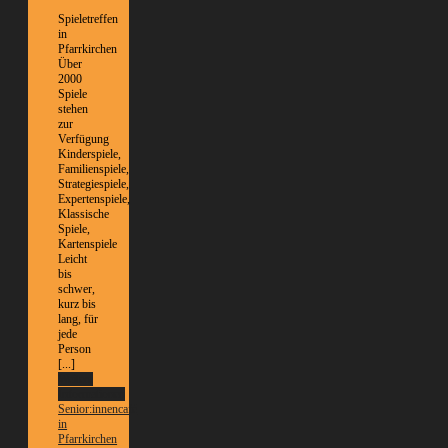
Spieletreffen
in
Pfarrkirchen
Über
2000
Spiele
stehen
zur
Verfügung
Kinderspiele,
Familienspiele,
Strategiespiele,
Expertenspiele,
Klassische
Spiele,
Kartenspiele
Leicht
bis
schwer,
kurz bis
lang, für
jede
Person
[...]
Weitere
Informationen
Senior:innencafé
in
Pfarrkirchen