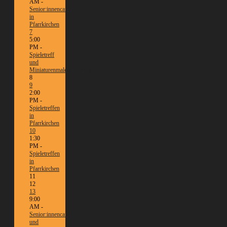
AM -
Senior:innencafé
in
Pfarrkirchen
7
5:00
PM -
Spieletreff
und
Miniaturenmalen/Tabletop
8
9
2:00
PM -
Spieletreffen
in
Pfarrkirchen
10
1:30
PM -
Spieletreffen
in
Pfarrkirchen
11
12
13
9:00
AM -
Senior:innencafé
und