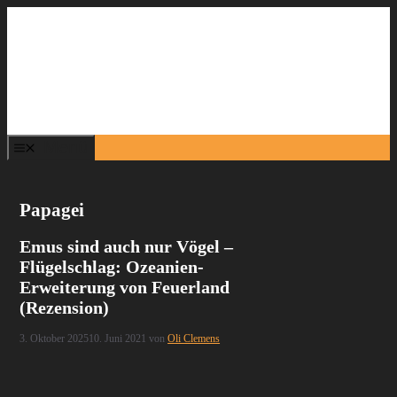
Zum
Inhalt
springen
Menü
Papagei
Emus sind auch nur Vögel –
Flügelschlag: Ozeanien-
Erweiterung von Feuerland
(Rezension)
3. Oktober 2025
10. Juni 2021
von
Oli Clemens