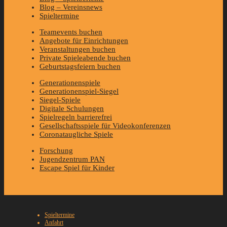
Blog – Vereinsnews
Spieltermine
Teamevents buchen
Angebote für Einrichtungen
Veranstaltungen buchen
Private Spieleabende buchen
Geburtstagsfeiern buchen
Generationenspiele
Generationenspiel-Siegel
Siegel-Spiele
Digitale Schulungen
Spielregeln barrierefrei
Gesellschaftsspiele für Videokonferenzen
Coronataugliche Spiele
Forschung
Jugendzentrum PAN
Escape Spiel für Kinder
Spieltermine
Anfahrt