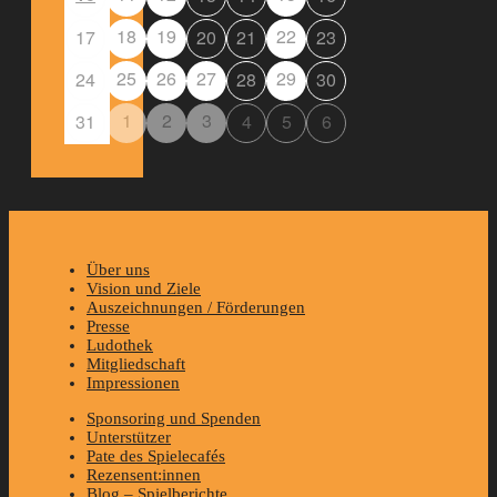
18
19
22
17
20
21
23
25
26
27
29
24
28
30
1
2
3
31
4
5
6
Über uns
Vision und Ziele
Auszeichnungen / Förderungen
Presse
Ludothek
Mitgliedschaft
Impressionen
Sponsoring und Spenden
Unterstützer
Pate des Spielecafés
Rezensent:innen
Blog – Spielberichte