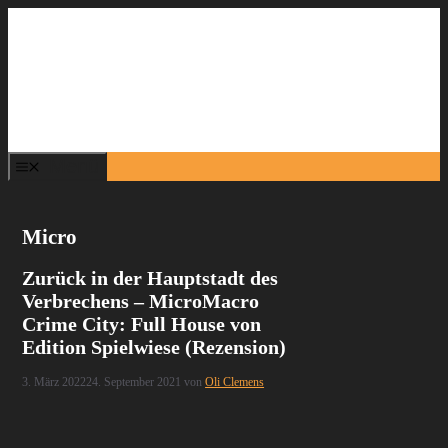
Zum
Inhalt
springen
Menü
Micro
Zurück in der Hauptstadt des
Verbrechens – MicroMacro
Crime City: Full House von
Edition Spielwiese (Rezension)
3. März 2022
24. September 2021
von
Oli Clemens