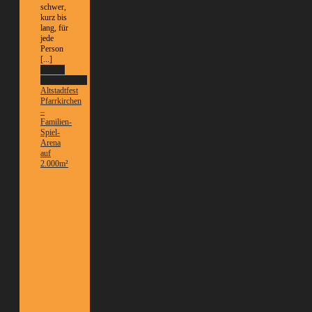
schwer,
kurz bis
lang, für
jede
Person
[...]
Weitere
Informationen
Altstadtfest
Pfarrkirchen
–
Familien-
Spiel-
Arena
auf
2.000m²