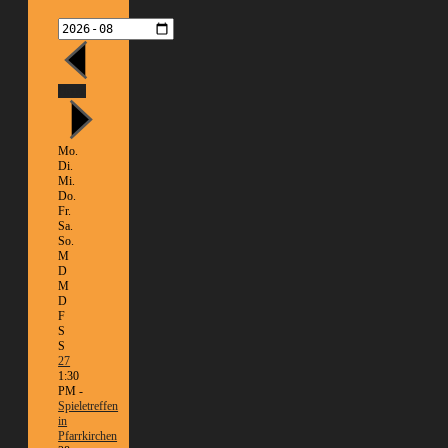
Heute
Mo.
Di.
Mi.
Do.
Fr.
Sa.
So.
M
D
M
D
F
S
S
27
1:30
PM -
Spieletreffen
in
Pfarrkirchen