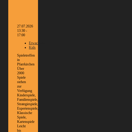
27.07.2026
13:30 -
17:00
Erwachsene
Kids
Spieletreffen
in
Pfarrkirchen
Über
2000
Spiele
stehen
zur
Verfügung
Kinderspiele,
Familienspiele,
Strategiespiele,
Expertenspiele,
Klassische
Spiele,
Kartenspiele
Leicht
bis