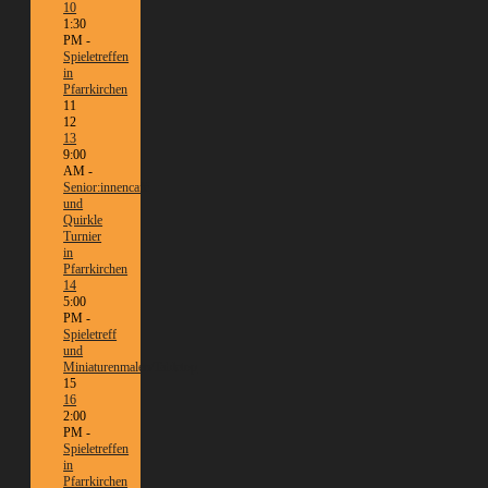
10
1:30
PM -
Spieletreffen
in
Pfarrkirchen
11
12
13
9:00
AM -
Senior:innencafé
und
Quirkle
Turnier
in
Pfarrkirchen
14
5:00
PM -
Spieletreff
und
Miniaturenmalen/Tabletop
15
16
2:00
PM -
Spieletreffen
in
Pfarrkirchen