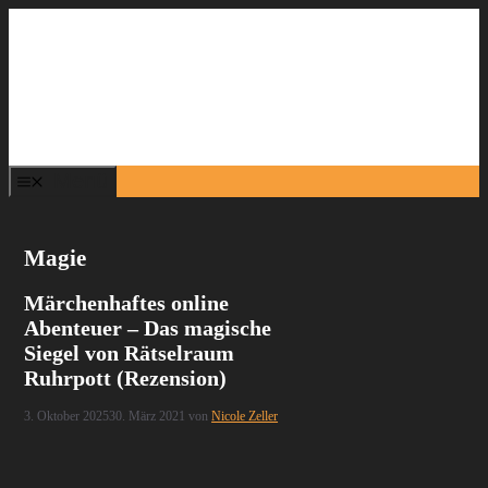
Zum
Inhalt
springen
Menü
Magie
Märchenhaftes online
Abenteuer – Das magische
Siegel von Rätselraum
Ruhrpott (Rezension)
3. Oktober 2025
30. März 2021
von
Nicole Zeller