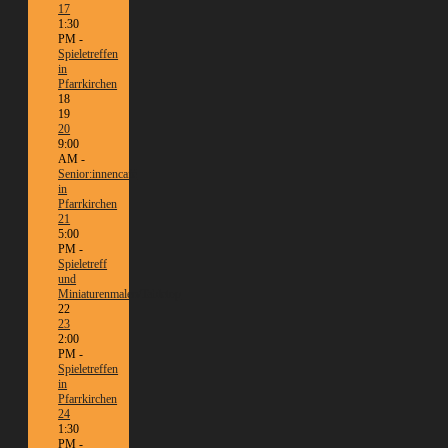
17
1:30
PM -
Spieletreffen
in
Pfarrkirchen
18
19
20
9:00
AM -
Senior:innencafé
in
Pfarrkirchen
21
5:00
PM -
Spieletreff
und
Miniaturenmalen/Tabletop
22
23
2:00
PM -
Spieletreffen
in
Pfarrkirchen
24
1:30
PM -