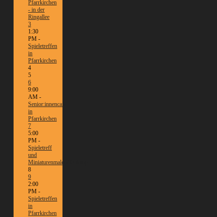
Pfarrkirchen
- in der
Ringallee
3
1:30
PM -
Spieletreffen
in
Pfarrkirchen
4
5
6
9:00
AM -
Senior:innencafé
in
Pfarrkirchen
7
5:00
PM -
Spieletreff
und
Miniaturenmalen/Tabletop
8
9
2:00
PM -
Spieletreffen
in
Pfarrkirchen