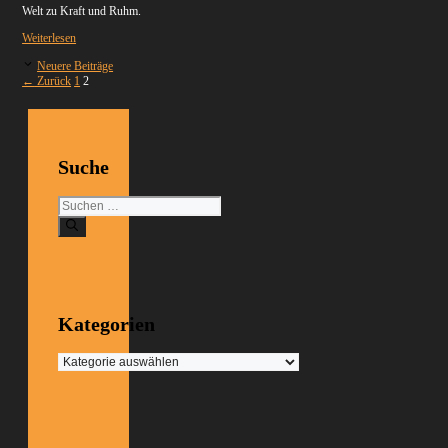
Welt zu Kraft und Ruhm.
Weiterlesen
Neuere Beiträge
Seite
Seite
←
Zurück
1
2
Suche
Suchen
nach:
Kategorien
Kategorien