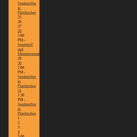
Spieletreffen
in
Pfarrkirchen
25
26
27
28
5:00
PM -
Spieletreff
und
Miniaturenmalen/Tabletop
29
30
2:00
PM -
Spieletreffen
in
Pfarrkirchen
31
1:30
PM -
Spieletreffen
in
Pfarrkirchen
1
2
3
4
5:00