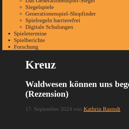
Das Generationenspiel-Siegel
Siegelspiele
Generationenspiel-Shopfinder
Spielregeln barrierefrei
Digitale Schulungen
Spieletermine
Spielberichte
Forschung
Kreuz
Waldwesen können uns begeg
(Rezension)
17. September 2024
von
Kathrin Rastedt