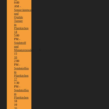
9:00
AM -
Senior:innencafé
und
Quirkle
Turnier
in
Pfarrkirchen
14
5:00
PM -
Spieletreff
und
Miniaturenmalen/Tabletop
15
16
2:00
PM -
Spieletreffen
in
Pfarrkirchen
17
1:30
PM -
Spieletreffen
in
Pfarrkirchen
18
19
20