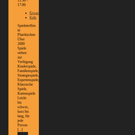
13:30 -
17:00
Erwachsene
Kids
Spieletreffen
in
Pfarrkirchen
Über
2000
Spiele
stehen
zur
Verfügung
Kinderspiele,
Familienspiele,
Strategiespiele,
Expertenspiele,
Klassische
Spiele,
Kartenspiele
Leicht
bis
schwer,
kurz bis
lang, für
jede
Person
[...]
Weitere