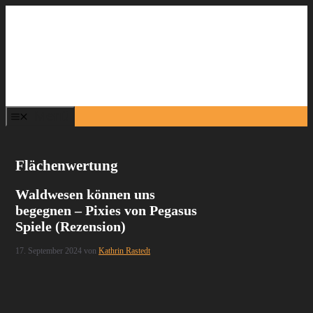
Zum
Inhalt
springen
Menü
Flächenwertung
Waldwesen können uns
begegnen – Pixies von Pegasus
Spiele (Rezension)
17. September 2024
von
Kathrin Rastedt