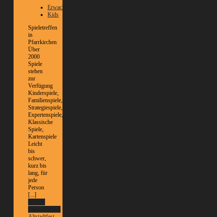
Erwachsene
Kids
Spieletreffen
in
Pfarrkirchen
Über
2000
Spiele
stehen
zur
Verfügung
Kinderspiele,
Familienspiele,
Strategiespiele,
Expertenspiele,
Klassische
Spiele,
Kartenspiele
Leicht
bis
schwer,
kurz bis
lang, für
jede
Person
[...]
Weitere
Informationen
Altstadtfest