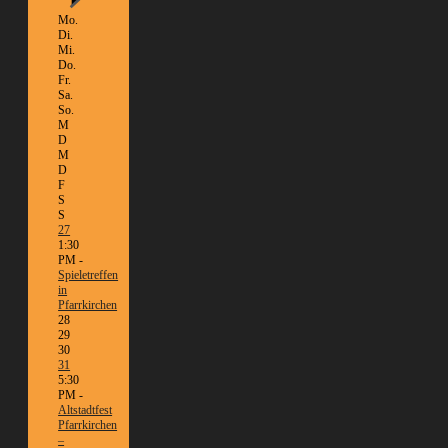
Mo.
Di.
Mi.
Do.
Fr.
Sa.
So.
M
D
M
D
F
S
S
27
1:30
PM -
Spieletreffen
in
Pfarrkirchen
28
29
30
31
5:30
PM -
Altstadtfest
Pfarrkirchen
–