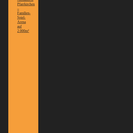
Pfarrkirchen
–
Familien-
Spiel-
Arena
auf
2.000m²