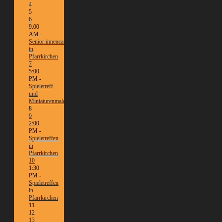
4
5
6
9:00
AM -
Senior:innencafé
in
Pfarrkirchen
7
5:00
PM -
Spieletreff
und
Miniaturenmalen/Tabletop
8
9
2:00
PM -
Spieletreffen
in
Pfarrkirchen
10
1:30
PM -
Spieletreffen
in
Pfarrkirchen
11
12
13