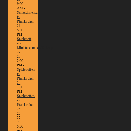
9:00
AM -
Senior:innencafé
in
Pfarrkirchen
21
5:00
PM -
Spieletreff
und
Miniaturenmalen/Tabletop
22
23
2:00
PM -
Spieletreffen
in
Pfarrkirchen
24
1:30
PM -
Spieletreffen
in
Pfarrkirchen
25
26
27
28
5:00
PM -