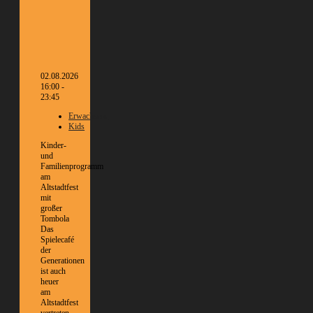
02.08.2026
16:00 -
23:45
Erwachsene
Kids
Kinder-
und
Familienprogramm
am
Altstadtfest
mit
großer
Tombola
Das
Spielecafé
der
Generationen
ist auch
heuer
am
Altstadtfest
vertreten.