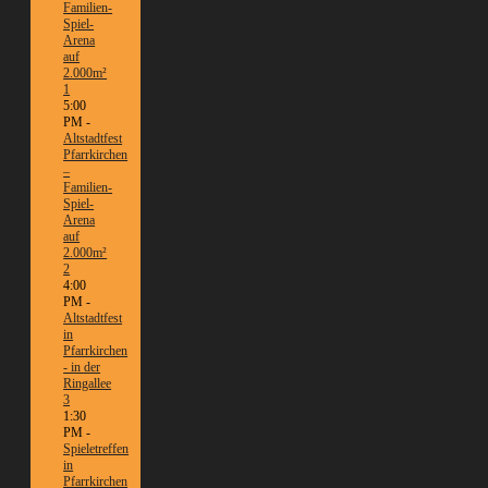
Familien-
Spiel-
Arena
auf
2.000m²
1
5:00
PM -
Altstadtfest
Pfarrkirchen
–
Familien-
Spiel-
Arena
auf
2.000m²
2
4:00
PM -
Altstadtfest
in
Pfarrkirchen
- in der
Ringallee
3
1:30
PM -
Spieletreffen
in
Pfarrkirchen