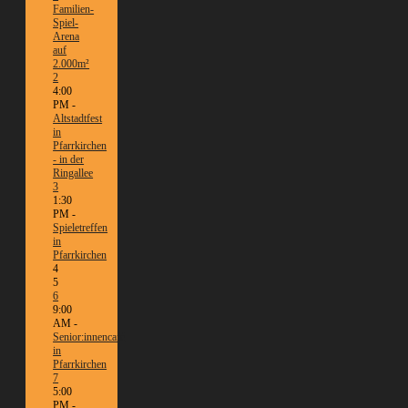
Familien-
Spiel-
Arena
auf
2.000m²
2
4:00
PM -
Altstadtfest
in
Pfarrkirchen
- in der
Ringallee
3
1:30
PM -
Spieletreffen
in
Pfarrkirchen
4
5
6
9:00
AM -
Senior:innencafé
in
Pfarrkirchen
7
5:00
PM -