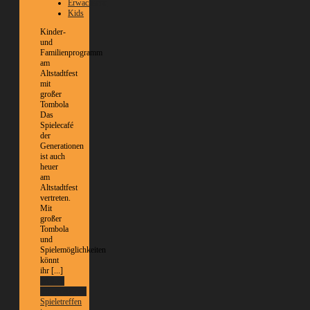
Erwachsene
Kids
Kinder-
und
Familienprogramm
am
Altstadtfest
mit
großer
Tombola
Das
Spielecafé
der
Generationen
ist auch
heuer
am
Altstadtfest
vertreten.
Mit
großer
Tombola
und
Spielemöglichkeiten
könnt
ihr [...]
Weitere
Informationen
Spieletreffen