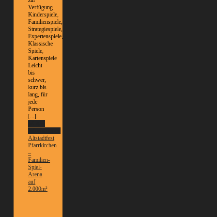
Verfügung
Kinderspiele,
Familienspiele,
Strategiespiele,
Expertenspiele,
Klassische
Spiele,
Kartenspiele
Leicht
bis
schwer,
kurz bis
lang, für
jede
Person
[...]
Weitere
Informationen
Altstadtfest
Pfarrkirchen
–
Familien-
Spiel-
Arena
auf
2.000m²