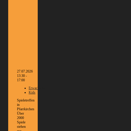
27.07.2026
13:30 -
17:00
Erwachsene
Kids
Spieletreffen
in
Pfarrkirchen
Über
2000
Spiele
stehen
zur