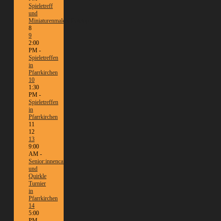
Spieletreff
und
Miniaturenmalen/Tabletop
8
9
2:00
PM -
Spieletreffen
in
Pfarrkirchen
10
1:30
PM -
Spieletreffen
in
Pfarrkirchen
11
12
13
9:00
AM -
Senior:innencafé
und
Quirkle
Turnier
in
Pfarrkirchen
14
5:00
PM -