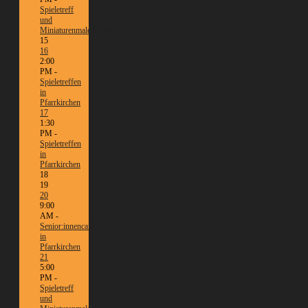
Spieletreff
und
Miniaturenmalen/Tabletop
15
16
2:00
PM -
Spieletreffen
in
Pfarrkirchen
17
1:30
PM -
Spieletreffen
in
Pfarrkirchen
18
19
20
9:00
AM -
Senior:innencafé
in
Pfarrkirchen
21
5:00
PM -
Spieletreff
und