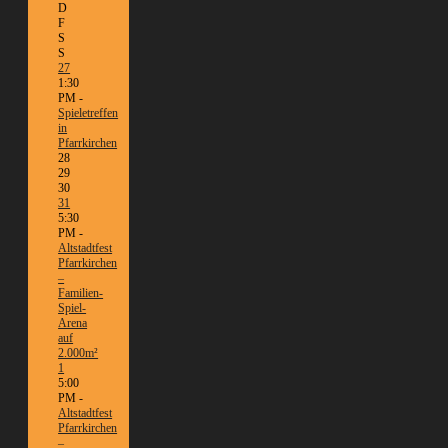
D
F
S
S
27
1:30
PM -
Spieletreffen
in
Pfarrkirchen
28
29
30
31
5:30
PM -
Altstadtfest
Pfarrkirchen
–
Familien-
Spiel-
Arena
auf
2.000m²
1
5:00
PM -
Altstadtfest
Pfarrkirchen
–