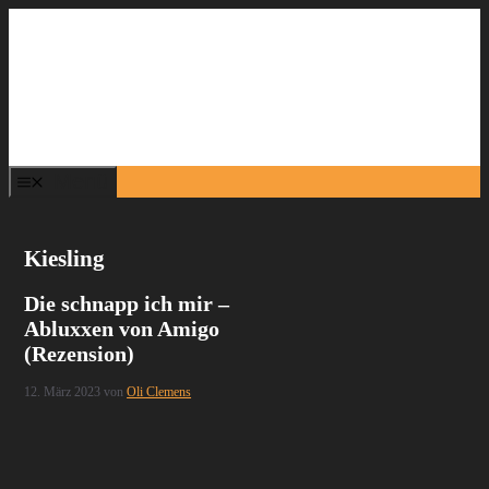
Zum
Inhalt
springen
Menü
Kiesling
Die schnapp ich mir –
Abluxxen von Amigo
(Rezension)
12. März 2023
von
Oli Clemens