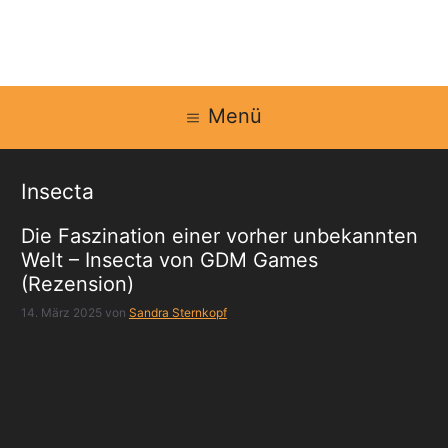
Zum
Inhalt
springen
Menü
Insecta
Die Faszination einer vorher unbekannten
Welt – Insecta von GDM Games
(Rezension)
14. März 2025
von
Sandra Sternkopf