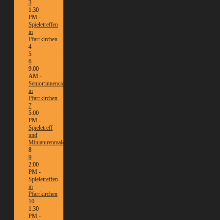
3
1:30
PM -
Spieletreffen
in
Pfarrkirchen
4
5
6
9:00
AM -
Senior:innencafé
in
Pfarrkirchen
7
5:00
PM -
Spieletreff
und
Miniaturenmalen/Tabletop
8
9
2:00
PM -
Spieletreffen
in
Pfarrkirchen
10
1:30
PM -