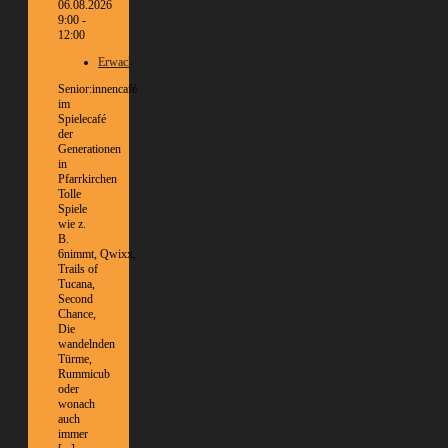
06.08.2026
9:00 -
12:00
Erwachsene
Senior:innencafé
im
Spielecafé
der
Generationen
in
Pfarrkirchen
Tolle
Spiele
wie z.
B.
6nimmt, Qwixx,
Trails of
Tucana,
Second
Chance,
Die
wandelnden
Türme,
Rummicub
oder
wonach
auch
immer