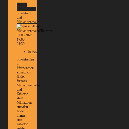
[...]
Weitere
Informationen
Spieletreff
und
Miniaturenmalen/Tabletop
07.08.2026
17:00 -
21:30
Erwachsene
Spieletreffen
in
Pfarrkirchen.
Zusätzlich
findet
freitags
Miniaturenmalen
und
Tabletop
statt!
Miniaturen
anmalen
findet
immer
statt.
Tabletop
spielen