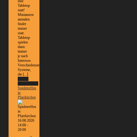
und
Tabletop
statt!
Miniaturen
anmalen
findet
immer
statt.
Tabletop
spielen
dann
immer
je nach
Interesse.
Verschiedenste
Systeme,
die [...]
Weitere
Informationen
Spieletreffen
in
Pfarrkirchen
16.08.2026
14:00 -
20:00