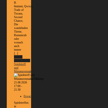
B.
6nimmt, Qwixx,
Trails of
Tucana,
Second
Chance,
Die
wandelnden
Türme,
Rummicub
oder
wonach
auch
immer
[...]
Weitere
Informationen
Spieletreff
und
Miniaturenmalen/Tabletop
21.08.2026
17:00 -
21:30
Erwachsene
Spieletreffen
in