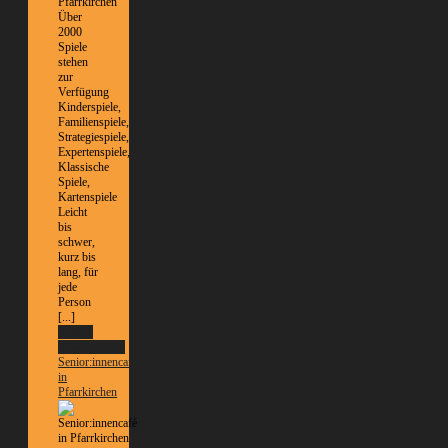
Pfarrkirchen
Über
2000
Spiele
stehen
zur
Verfügung
Kinderspiele,
Familienspiele,
Strategiespiele,
Expertenspiele,
Klassische
Spiele,
Kartenspiele
Leicht
bis
schwer,
kurz bis
lang, für
jede
Person
[...]
Weitere
Informationen
Senior:innencafé
in
Pfarrkirchen