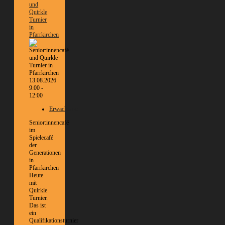
und
Quirkle
Turnier
in
Pfarrkirchen
13.08.2026
9:00 -
12:00
Erwachsene
Senior:innencafé
im
Spielecafé
der
Generationen
in
Pfarrkirchen
Heute
mit
Quirkle
Turnier.
Das ist
ein
Qualifikationsturnier