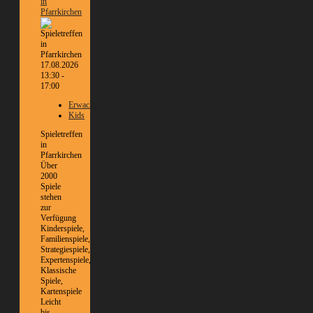
in
Pfarrkirchen
17.08.2026
13:30 -
17:00
Erwachsene
Kids
Spieletreffen
in
Pfarrkirchen
Über
2000
Spiele
stehen
zur
Verfügung
Kinderspiele,
Familienspiele,
Strategiespiele,
Expertenspiele,
Klassische
Spiele,
Kartenspiele
Leicht
bis