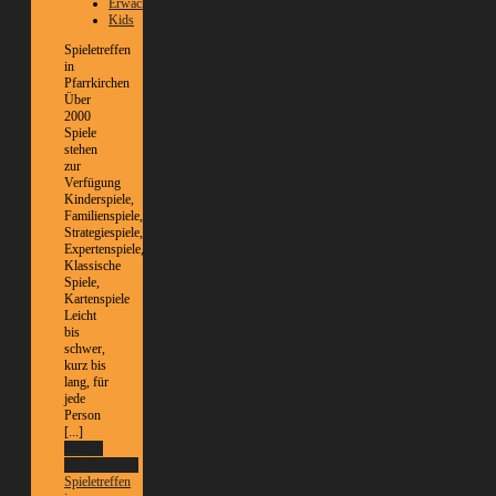
Erwachsene
Kids
Spieletreffen
in
Pfarrkirchen
Über
2000
Spiele
stehen
zur
Verfügung
Kinderspiele,
Familienspiele,
Strategiespiele,
Expertenspiele,
Klassische
Spiele,
Kartenspiele
Leicht
bis
schwer,
kurz bis
lang, für
jede
Person
[...]
Weitere
Informationen
Spieletreffen