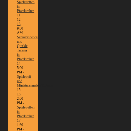
Spieletreffen
in
Pfarrkirchen
11
12
13
9:00
AM -
Senior:innencafé
und
Quirkle
Turnier
in
Pfarrkirchen
14
5:00
PM -
Spieletreff
und
Miniaturenmalen/Tabletop
15
16
2:00
PM -
Spieletreffen
in
Pfarrkirchen
17
1:30
PM -