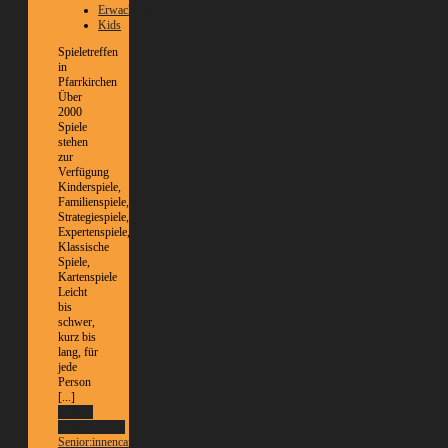
Erwachsene
Kids
Spieletreffen
in
Pfarrkirchen
Über
2000
Spiele
stehen
zur
Verfügung
Kinderspiele,
Familienspiele,
Strategiespiele,
Expertenspiele,
Klassische
Spiele,
Kartenspiele
Leicht
bis
schwer,
kurz bis
lang, für
jede
Person
[...]
Weitere
Informationen
Senior:innencafé