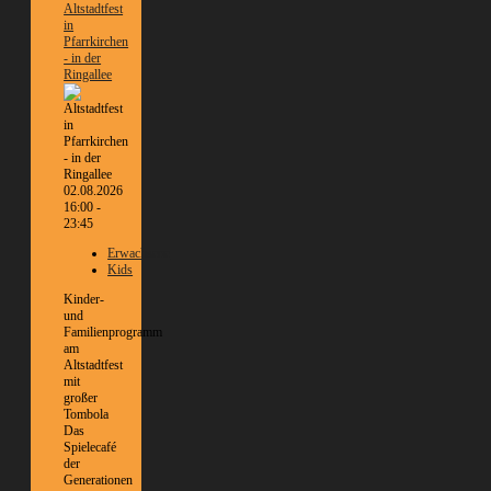
Altstadtfest
in
Pfarrkirchen
- in der
Ringallee
02.08.2026
16:00 -
23:45
Erwachsene
Kids
Kinder-
und
Familienprogramm
am
Altstadtfest
mit
großer
Tombola
Das
Spielecafé
der
Generationen