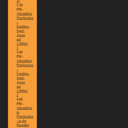
31
5:30
PM -
Altstadtfest
Pfarrkirchen
–
Familien-
Spiel-
Arena
auf
2.000m²
1
5:00
PM -
Altstadtfest
Pfarrkirchen
–
Familien-
Spiel-
Arena
auf
2.000m²
2
4:00
PM -
Altstadtfest
in
Pfarrkirchen
- in der
Ringallee