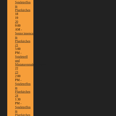
Spieletreffen
in
Pfarrkirchen
18
19
20
9:00
AM -
Senior:innencafé
in
Pfarrkirchen
21
5:00
PM -
Spieletreff
und
Miniaturenmalen/Tabletop
22
23
2:00
PM -
Spieletreffen
in
Pfarrkirchen
24
1:30
PM -
Spieletreffen
in
Pfarrkirchen