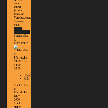
dann
immer
je nach
Interesse.
Verschiedenste
Systeme,
die [...]
Weitere
Informationen
Spieletreffen
in
Pfarrkirchen
09.08.2026
14:00 -
20:00
Erwachsene
Kids
Spieletreffen
in
Pfarrkirchen
Über
2000
Spiele
stehen