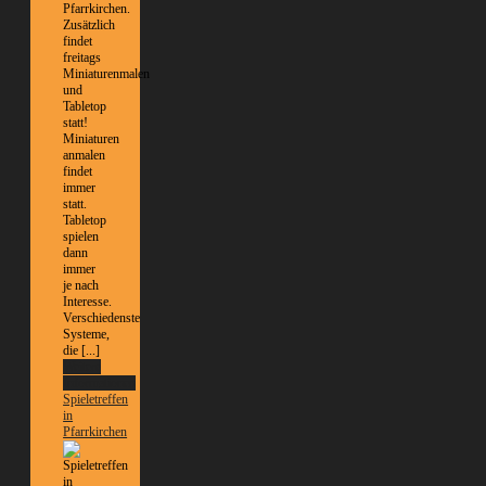
Pfarrkirchen.
Zusätzlich
findet
freitags
Miniaturenmalen
und
Tabletop
statt!
Miniaturen
anmalen
findet
immer
statt.
Tabletop
spielen
dann
immer
je nach
Interesse.
Verschiedenste
Systeme,
die [...]
Weitere
Informationen
Spieletreffen
in
Pfarrkirchen