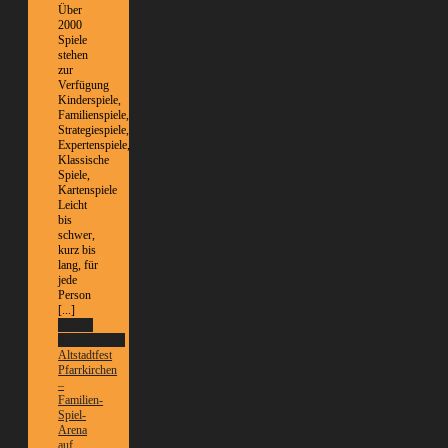
Über
2000
Spiele
stehen
zur
Verfügung
Kinderspiele,
Familienspiele,
Strategiespiele,
Expertenspiele,
Klassische
Spiele,
Kartenspiele
Leicht
bis
schwer,
kurz bis
lang, für
jede
Person
[...]
Weitere
Informationen
Altstadtfest
Pfarrkirchen
–
Familien-
Spiel-
Arena
auf