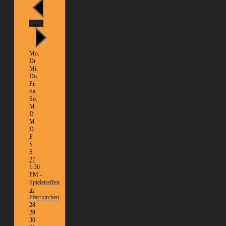
Heute
Mo.
Di.
Mi.
Do.
Fr.
Sa.
So.
M
D
M
D
F
S
S
27
1:30
PM -
Spieletreffen
in
Pfarrkirchen
28
29
30