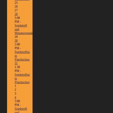
25
26
27
28
5:00
PM -
Spieletreff
und
Miniaturenmalen/Tabletop
29
30
2:00
PM -
Spieletreffen
in
Pfarrkirchen
31
1:30
PM -
Spieletreffen
in
Pfarrkirchen
1
2
3
4
5:00
PM -
Spieletreff
und