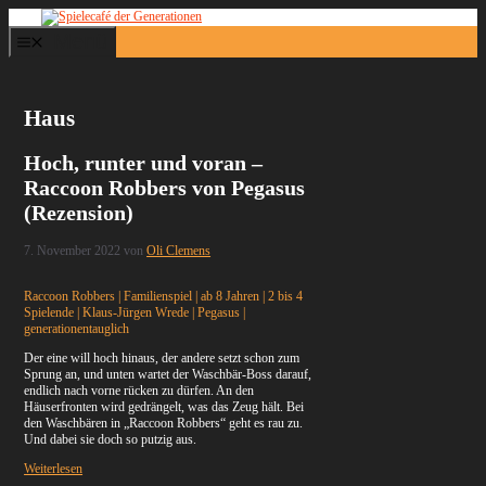
Zum
Inhalt
Menü
springen
Haus
Hoch, runter und voran –
Raccoon Robbers von Pegasus
(Rezension)
7. November 2022
von
Oli Clemens
Raccoon Robbers | Familienspiel | ab 8 Jahren | 2 bis 4
Spielende | Klaus-Jürgen Wrede | Pegasus |
generationentauglich
Der eine will hoch hinaus, der andere setzt schon zum
Sprung an, und unten wartet der Waschbär-Boss darauf,
endlich nach vorne rücken zu dürfen. An den
Häuserfronten wird gedrängelt, was das Zeug hält. Bei
den Waschbären in „Raccoon Robbers“ geht es rau zu.
Und dabei sie doch so putzig aus.
Weiterlesen