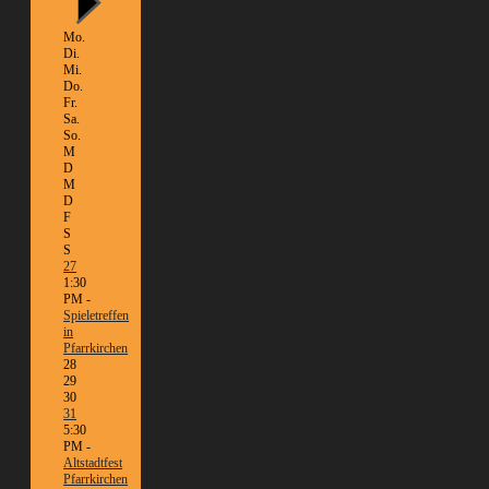
Mo.
Di.
Mi.
Do.
Fr.
Sa.
So.
M
D
M
D
F
S
S
27
1:30
PM -
Spieletreffen
in
Pfarrkirchen
28
29
30
31
5:30
PM -
Altstadtfest
Pfarrkirchen