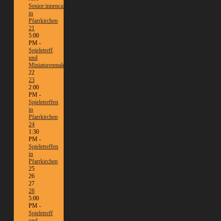
Senior:innencafé
in
Pfarrkirchen
21
5:00
PM -
Spieletreff
und
Miniaturenmalen/Tabletop
22
23
2:00
PM -
Spieletreffen
in
Pfarrkirchen
24
1:30
PM -
Spieletreffen
in
Pfarrkirchen
25
26
27
28
5:00
PM -
Spieletreff
und