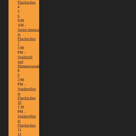
Pfarrkirchen
4
5
6
9:00
AM -
Senior:innencafé
in
Pfarrkirchen
7
5:00
PM -
Spieletreff
und
Miniaturenmalen/Tabletop
8
9
2:00
PM -
Spieletreffen
in
Pfarrkirchen
10
1:30
PM -
Spieletreffen
in
Pfarrkirchen
11
12