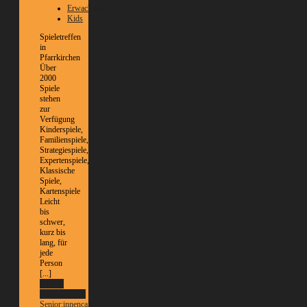
Erwachsene
Kids
Spieletreffen
in
Pfarrkirchen
Über
2000
Spiele
stehen
zur
Verfügung
Kinderspiele,
Familienspiele,
Strategiespiele,
Expertenspiele,
Klassische
Spiele,
Kartenspiele
Leicht
bis
schwer,
kurz bis
lang, für
jede
Person
[...]
Weitere
Informationen
Senior:innencafé