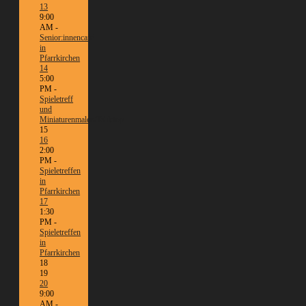
13
9:00
AM -
Senior:innencafé
in
Pfarrkirchen
14
5:00
PM -
Spieletreff
und
Miniaturenmalen/Tabletop
15
16
2:00
PM -
Spieletreffen
in
Pfarrkirchen
17
1:30
PM -
Spieletreffen
in
Pfarrkirchen
18
19
20
9:00
AM -