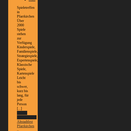
Spieletreffen
in
Pfarrkirchen
Über
2000
Spiele
stehen
zur
Verfügung
Kinderspiele,
Familienspiele,
Strategiespiele,
Expertenspiele,
Klassische
Spiele,
Kartenspiele
Leicht
bis
schwer,
kurz bis
lang, für
jede
Person
[...]
Weitere
Informationen
Altstadtfest
Pfarrkirchen
–