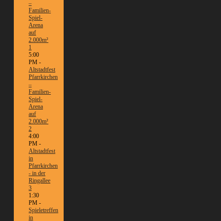
–
Familien-
Spiel-
Arena
auf
2.000m²
1
5:00
PM -
Altstadtfest
Pfarrkirchen
–
Familien-
Spiel-
Arena
auf
2.000m²
2
4:00
PM -
Altstadtfest
in
Pfarrkirchen
- in der
Ringallee
3
1:30
PM -
Spieletreffen
in