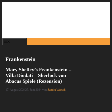
Zum
Inhalt
springen
Menü
Frankenstein
Mary Shelley’s Frankenstein –
Villa Diodati – Sherlock von
Abacus Spiele (Rezension)
17. August 2024
27. Juni 2024
von
Sandra Waesch