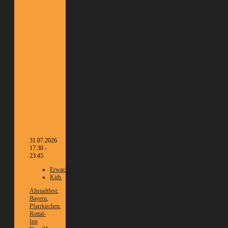
31.07.2026
17:30 -
23:45
Erwachsene
Kids
Altstadtfest
,
Bayern
,
Pfarrkirchen
,
Rottal-
Inn