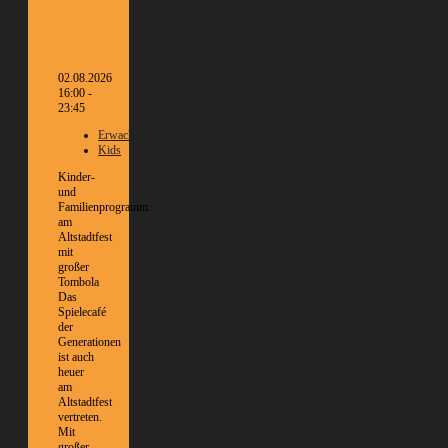
02.08.2026
16:00 -
23:45
Erwachsene
Kids
Kinder-
und
Familienprogramm
am
Altstadtfest
mit
großer
Tombola
Das
Spielecafé
der
Generationen
ist auch
heuer
am
Altstadtfest
vertreten.
Mit
großer