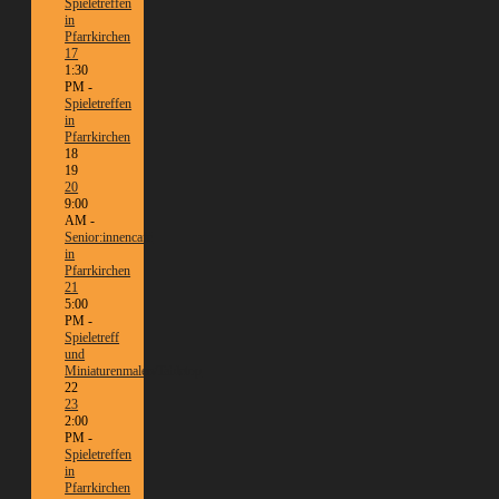
Spieletreffen
in
Pfarrkirchen
17
1:30
PM -
Spieletreffen
in
Pfarrkirchen
18
19
20
9:00
AM -
Senior:innencafé
in
Pfarrkirchen
21
5:00
PM -
Spieletreff
und
Miniaturenmalen/Tabletop
22
23
2:00
PM -
Spieletreffen
in
Pfarrkirchen