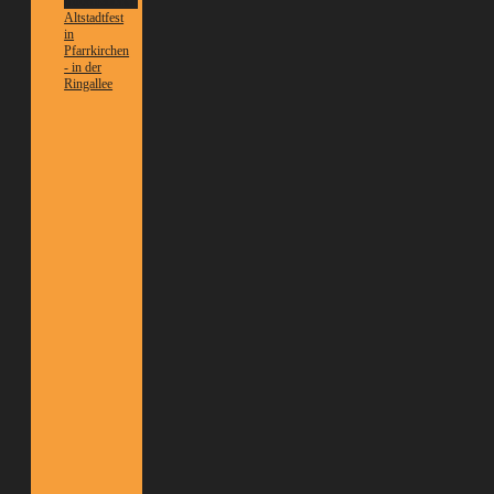
Informationen
Altstadtfest
in
Pfarrkirchen
- in der
Ringallee