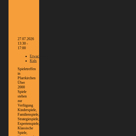
27.07.2026
13:30 -
17:00
Erwachsene
Kids
Spieletreffen
in
Pfarrkirchen
Über
2000
Spiele
stehen
zur
Verfügung
Kinderspiele,
Familienspiele,
Strategiespiele,
Expertenspiele,
Klassische
Spiele,