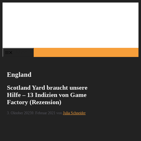
Zum
Inhalt
springen
Menü
England
Scotland Yard braucht unsere
Hilfe – 13 Indizien von Game
Factory (Rezension)
3. Oktober 2025
9. Februar 2021
von
Julia Schneider