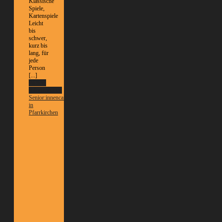
Klassische
Spiele,
Kartenspiele
Leicht
bis
schwer,
kurz bis
lang, für
jede
Person
[...]
Weitere
Informationen
Senior:innencafé
in
Pfarrkirchen