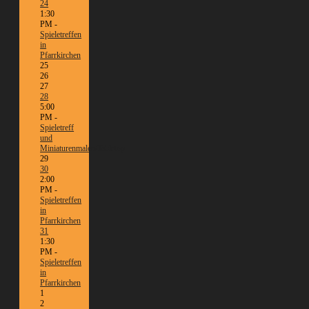
24
1:30
PM -
Spieletreffen
in
Pfarrkirchen
25
26
27
28
5:00
PM -
Spieletreff
und
Miniaturenmalen/Tabletop
29
30
2:00
PM -
Spieletreffen
in
Pfarrkirchen
31
1:30
PM -
Spieletreffen
in
Pfarrkirchen
1
2