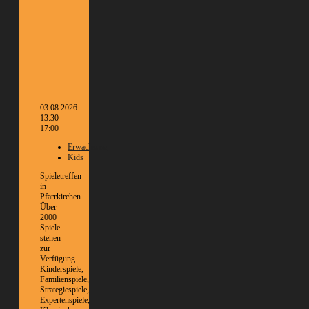
03.08.2026
13:30 -
17:00
Erwachsene
Kids
Spieletreffen
in
Pfarrkirchen
Über
2000
Spiele
stehen
zur
Verfügung
Kinderspiele,
Familienspiele,
Strategiespiele,
Expertenspiele,