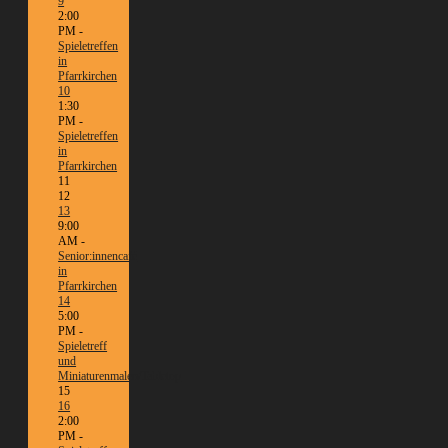
9
2:00
PM -
Spieletreffen
in
Pfarrkirchen
10
1:30
PM -
Spieletreffen
in
Pfarrkirchen
11
12
13
9:00
AM -
Senior:innencafé
in
Pfarrkirchen
14
5:00
PM -
Spieletreff
und
Miniaturenmalen/Tabletop
15
16
2:00
PM -