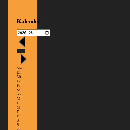
Kalender
Heute
Mo.
Di.
Mi.
Do.
Fr.
Sa.
So.
M
D
M
D
F
S
S
27