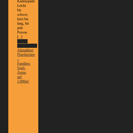
Kartenspiele
Leicht
bis
schwer,
kurz bis
lang, für
jede
Person
[...]
Weitere
Informationen
Altstadtfest
Pfarrkirchen
–
Familien-
Spiel-
Arena
auf
2.000m²