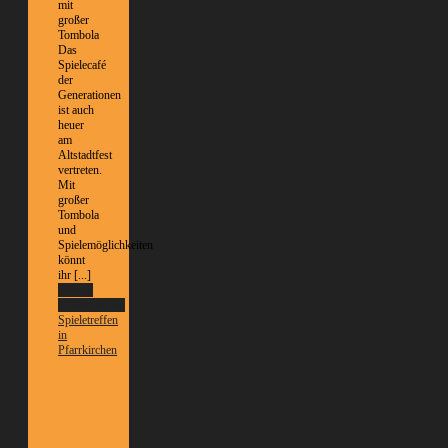
mit
großer
Tombola
Das
Spielecafé
der
Generationen
ist auch
heuer
am
Altstadtfest
vertreten.
Mit
großer
Tombola
und
Spielemöglichkeiten
könnt
ihr [...]
Weitere
Informationen
Spieletreffen
in
Pfarrkirchen