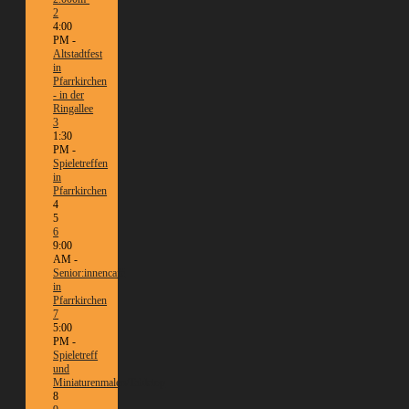
2
4:00
PM -
Altstadtfest
in
Pfarrkirchen
- in der
Ringallee
3
1:30
PM -
Spieletreffen
in
Pfarrkirchen
4
5
6
9:00
AM -
Senior:innencafé
in
Pfarrkirchen
7
5:00
PM -
Spieletreff
und
Miniaturenmalen/Tabletop
8