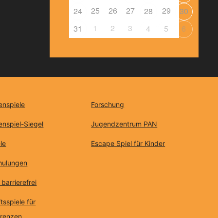
25
26
27
29
24
28
30
1
2
3
31
4
5
6
enspiele
Forschung
enspiel-Siegel
Jugendzentrum PAN
le
Escape Spiel für Kinder
chulungen
 barrierefrei
tsspiele für
erenzen