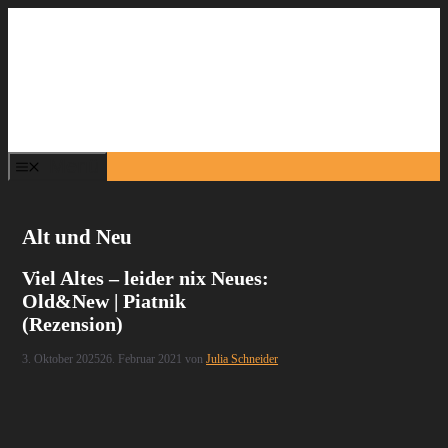
Zum
Inhalt
springen
Menü
Alt und Neu
Viel Altes – leider nix Neues:
Old&New | Piatnik
(Rezension)
3. Oktober 2025
26. Februar 2021
von
Julia Schneider