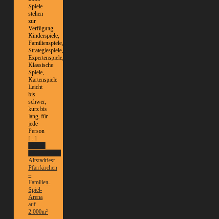
Spiele
stehen
zur
Verfügung
Kinderspiele,
Familienspiele,
Strategiespiele,
Expertenspiele,
Klassische
Spiele,
Kartenspiele
Leicht
bis
schwer,
kurz bis
lang, für
jede
Person
[...]
Weitere
Informationen
Altstadtfest
Pfarrkirchen
–
Familien-
Spiel-
Arena
auf
2.000m²