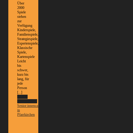
Über
2000
Spiele
stehen
zur
Verfügung
Kinderspiele,
Familienspiele,
Strategiespiele,
Expertenspiele,
Klassische
Spiele,
Kartenspiele
Leicht
bis
schwer,
kurz bis
lang, für
jede
Person
[...]
Weitere
Informationen
Senior:innencafé
in
Pfarrkirchen