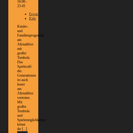
16:00 -
23:45
Erwachsene
Kids
Kinder-
und
Familienprogramm
am
Altstadtfest
mit
großer
Tombola
Das
Spielecafé
der
Generationen
ist auch
heuer
am
Altstadtfest
vertreten.
Mit
großer
Tombola
und
Spielemöglichkeiten
könnt
ihr [...]