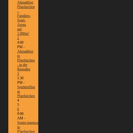
Altstadtfest
Pfarrkirchen
–
Familien-
Spiel-
Arena
auf
2.000m²
2
4:00
PM -
Altstadtfest
in
Pfarrkirchen
- in der
Ringallee
3
1:30
PM -
Spieletreffen
in
Pfarrkirchen
4
5
6
9:00
AM -
Senior:innencafé
in
Pfarrkirchen