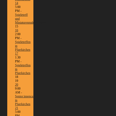
14
5:00
PM -
Spieletreff
und
Miniaturenmalen/Tabletop
15
16
2:00
PM -
Spieletreffen
in
Pfarrkirchen
17
1:30
PM -
Spieletreffen
in
Pfarrkirchen
18
19
20
9:00
AM -
Senior:innencafé
in
Pfarrkirchen
21
5:00
PM -