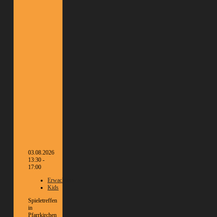
03.08.2026
13:30 -
17:00
Erwachsene
Kids
Spieletreffen
in
Pfarrkirchen