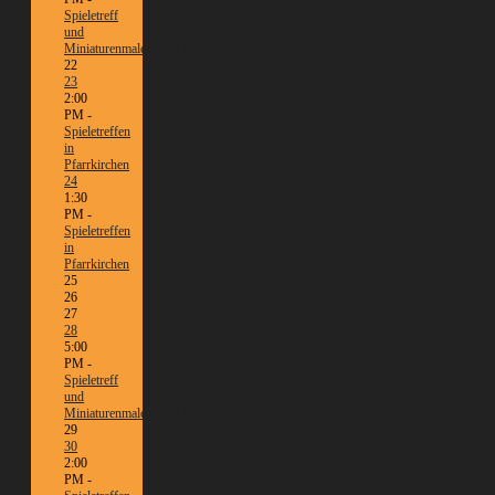
Spieletreff
und
Miniaturenmalen/Tabletop
22
23
2:00
PM -
Spieletreffen
in
Pfarrkirchen
24
1:30
PM -
Spieletreffen
in
Pfarrkirchen
25
26
27
28
5:00
PM -
Spieletreff
und
Miniaturenmalen/Tabletop
29
30
2:00
PM -