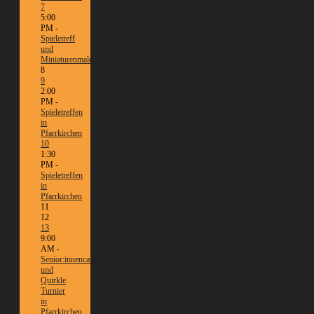
7
5:00
PM -
Spieletreff
und
Miniaturenmalen/Tabletop
8
9
2:00
PM -
Spieletreffen
in
Pfarrkirchen
10
1:30
PM -
Spieletreffen
in
Pfarrkirchen
11
12
13
9:00
AM -
Senior:innencafé
und
Quirkle
Turnier
in
Pfarrkirchen