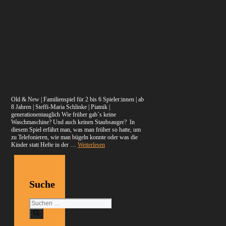
Old & New | Familienspiel für 2 bis 6 Spieler:innen | ab
8 Jahren | Steffi-Maria Schlinke | Piatnik |
generationentauglich Wie früher gab´s keine
Waschmaschine? Und auch keinen Staubsauger? In
diesem Spiel erfährt man, was man früher so hatte, um
zu Telefonieren, wie man bügeln konnte oder was die
Kinder statt Hefte in der …
Weiterlesen
Suche
Suchen
nach: