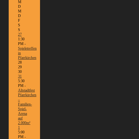
M
D
M
D
F
S
S
27
1:30
PM -
Spieletreffen
in
Pfarrkirchen
28
29
30
31
5:30
PM -
Altstadtfest
Pfarrkirchen
–
Familien-
Spiel-
Arena
auf
2.000m²
1
5:00
PM -