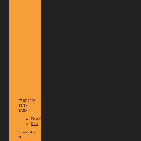
27.07.2026
13:30 -
17:00
Erwachsene
Kids
Spieletreffen
in