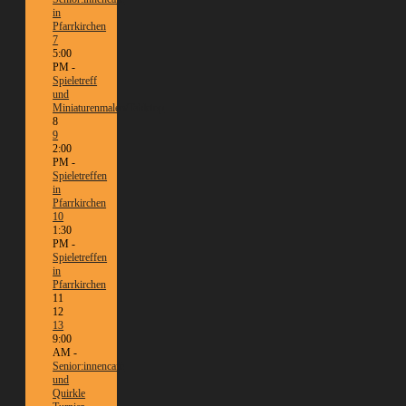
in
Pfarrkirchen
7
5:00
PM -
Spieletreff
und
Miniaturenmalen/Tabletop
8
9
2:00
PM -
Spieletreffen
in
Pfarrkirchen
10
1:30
PM -
Spieletreffen
in
Pfarrkirchen
11
12
13
9:00
AM -
Senior:innencafé
und
Quirkle