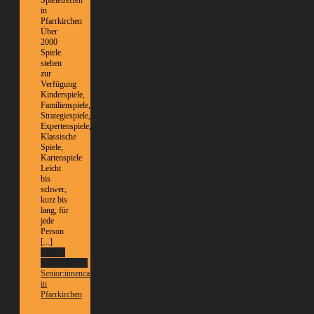
in
Pfarrkirchen
Über
2000
Spiele
stehen
zur
Verfügung
Kinderspiele,
Familienspiele,
Strategiespiele,
Expertenspiele,
Klassische
Spiele,
Kartenspiele
Leicht
bis
schwer,
kurz bis
lang, für
jede
Person
[...]
Weitere
Informationen
Senior:innencafé
in
Pfarrkirchen