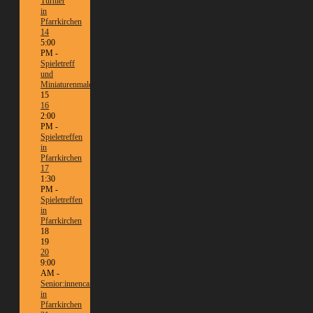
Turnier
in
Pfarrkirchen
14
5:00
PM -
Spieletreff
und
Miniaturenmalen/Tabletop
15
16
2:00
PM -
Spieletreffen
in
Pfarrkirchen
17
1:30
PM -
Spieletreffen
in
Pfarrkirchen
18
19
20
9:00
AM -
Senior:innencafé
in
Pfarrkirchen