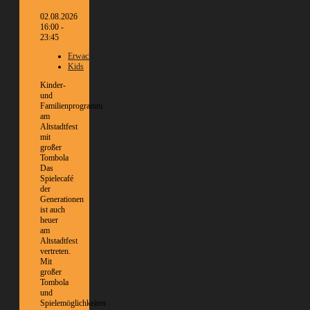
02.08.2026
16:00 -
23:45
Erwachsene
Kids
Kinder-
und
Familienprogramm
am
Altstadtfest
mit
großer
Tombola
Das
Spielecafé
der
Generationen
ist auch
heuer
am
Altstadtfest
vertreten.
Mit
großer
Tombola
und
Spielemöglichkeiten