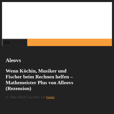
Zum
Inhalt
springen
Menü
Aleovs
Wenn Köchin, Musiker und
Fischer beim Rechnen helfen –
Mathemeister Plus von Alleovs
(Rezension)
21. März 2022
19. Juni 2021
von
Sandra