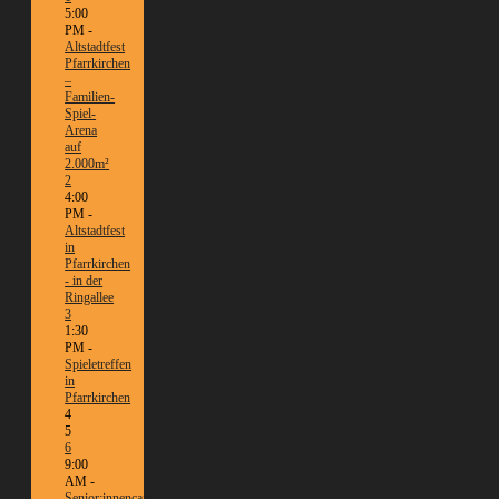
5:00
PM -
Altstadtfest
Pfarrkirchen
–
Familien-
Spiel-
Arena
auf
2.000m²
2
4:00
PM -
Altstadtfest
in
Pfarrkirchen
- in der
Ringallee
3
1:30
PM -
Spieletreffen
in
Pfarrkirchen
4
5
6
9:00
AM -
Senior:innencafé