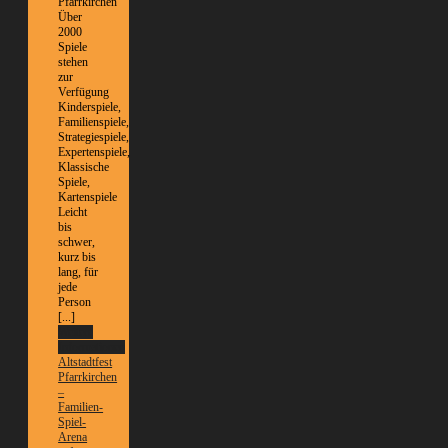
Pfarrkirchen
Über
2000
Spiele
stehen
zur
Verfügung
Kinderspiele,
Familienspiele,
Strategiespiele,
Expertenspiele,
Klassische
Spiele,
Kartenspiele
Leicht
bis
schwer,
kurz bis
lang, für
jede
Person
[...]
Weitere
Informationen
Altstadtfest
Pfarrkirchen
–
Familien-
Spiel-
Arena