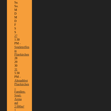
Sa.
So.
M
D
M
D
F
S
S
27
1:30
PM -
Spieletreffen
in
Pfarrkirchen
28
29
30
31
5:30
PM -
Altstadtfest
Pfarrkirchen
–
Familien-
Spiel-
Arena
auf
2.000m²
1