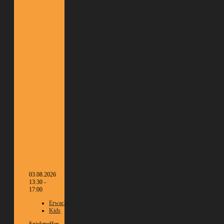
03.08.2026
13:30 -
17:00
Erwachsene
Kids
Spieletreffen