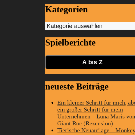
Kategorien
Kategorien
Spielberichte
A bis Z
neueste Beiträge
Ein kleiner Schritt für mich, ab
ein großer Schritt für mein
Unternehmen – Luna Maris vo
Giant Roc (Rezension)
Tierische Neuauflage – Monke