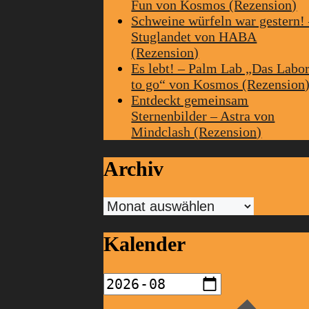
Fun von Kosmos (Rezension)
Schweine würfeln war gestern!
Stuglandet von HABA
(Rezension)
Es lebt! – Palm Lab „Das Labo
to go“ von Kosmos (Rezension
Entdeckt gemeinsam
Sternenbilder – Astra von
Mindclash (Rezension)
Archiv
Archiv
Kalender