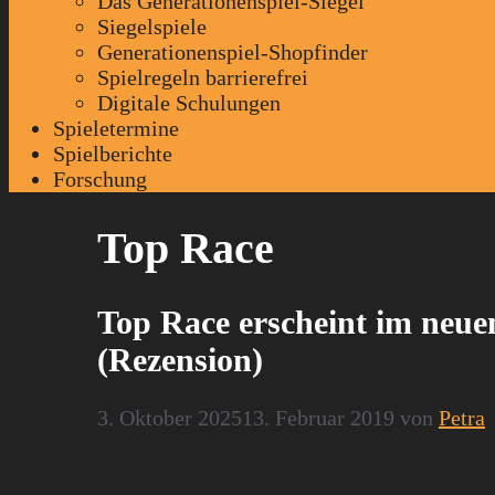
Das Generationenspiel-Siegel
Siegelspiele
Generationenspiel-Shopfinder
Spielregeln barrierefrei
Digitale Schulungen
Spieletermine
Spielberichte
Forschung
Top Race
Top Race erscheint im neue
(Rezension)
3. Oktober 2025
13. Februar 2019
von
Petra