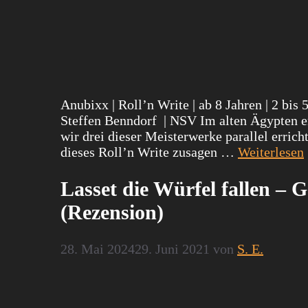
Anubixx | Roll’n Write | ab 8 Jahren | 2 bis
Steffen Benndorf | NSV Im alten Ägypten e
wir drei dieser Meisterwerke parallel erric
dieses Roll’n Write zusagen …
Weiterlesen
Lasset die Würfel fallen – 
(Rezension)
28. Mai 2024
29. Juni 2021
von
S. E.