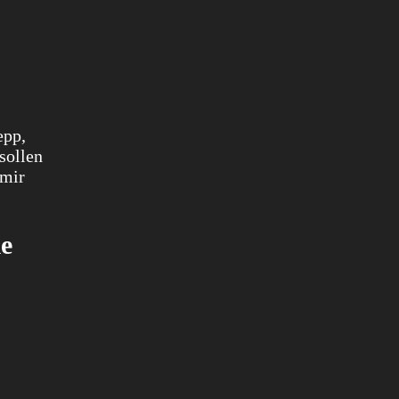
epp,
sollen
 mir
le