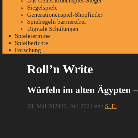
Das Generationenspiel-Siegel
Siegelspiele
Generationenspiel-Shopfinder
Spielregeln barrierefrei
Digitale Schulungen
Spieletermine
Spielberichte
Forschung
Roll’n Write
Würfeln im alten Ägypten 
28. Mai 2024
30. Juli 2021
von
S. E.