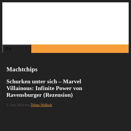
Zum
Inhalt
springen
Menü
Machtchips
Schurken unter sich – Marvel
Villainous: Infinite Power von
Ravensburger (Rezension)
3. Juni 2024
von
Tobias Mallock