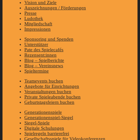
Vision und Ziele
Auszeichnungen / Förderungen
Presse
Ludothek
Mitgliedschaft
Impressionen
Sponsoring und Spenden
Unterstützer
Pate des Spielecafés
Rezensent:innen
Blog – Spielberichte
Blog – Vereinsnews
Spieltermine
Teamevents buchen
Angebote für Einrichtungen
Veranstaltungen buchen
Private Spieleabende buchen
Geburtstagsfeiern buchen
Generationenspiele
Generationenspiel-Siegel
Siegel-Spiele
Digitale Schulungen
Spielregeln barrierefrei
Gesellschaftsspiele für Videokonferenzen