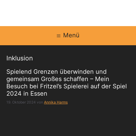
Zum
Inhalt
springen
Menü
Inklusion
Spielend Grenzen überwinden und
gemeinsam Großes schaffen – Mein
Besuch bei Fritzel’s Spielerei auf der Spiel
2024 in Essen
19. Oktober 2024
von
Annika Harms