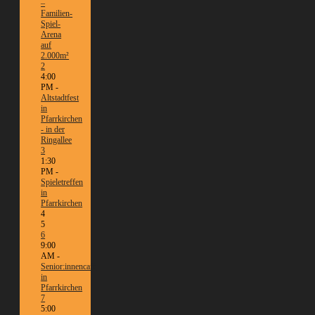
–
Familien-
Spiel-
Arena
auf
2.000m²
2
4:00
PM -
Altstadtfest
in
Pfarrkirchen
- in der
Ringallee
3
1:30
PM -
Spieletreffen
in
Pfarrkirchen
4
5
6
9:00
AM -
Senior:innencafé
in
Pfarrkirchen
7
5:00