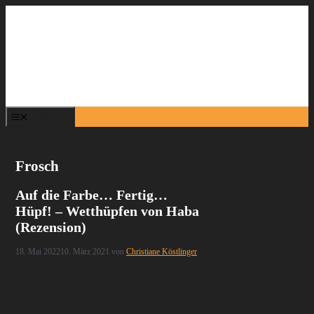
Zum
Inhalt
springen
Menü
Frosch
Auf die Farbe… Fertig…
Hüpf! – Wetthüpfen von Haba
(Rezension)
18. Mai 2022
10. März 2021
von
Christiane Köstlinger