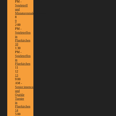
PM -
Spieletreff
und
Miniaturenmalen/Tabletop
8
9
2:00
PM -
Spieletreffen
in
Pfarrkirchen
10
1:30
PM -
Spieletreffen
in
Pfarrkirchen
11
12
13
9:00
AM -
Senior:innencafé
und
Quirkle
Turnier
in
Pfarrkirchen
14
5:00