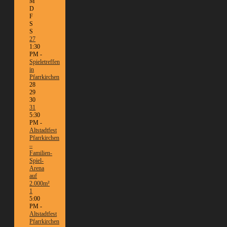
M
D
F
S
S
27
1:30
PM -
Spieletreffen
in
Pfarrkirchen
28
29
30
31
5:30
PM -
Altstadtfest
Pfarrkirchen
–
Familien-
Spiel-
Arena
auf
2.000m²
1
5:00
PM -
Altstadtfest
Pfarrkirchen