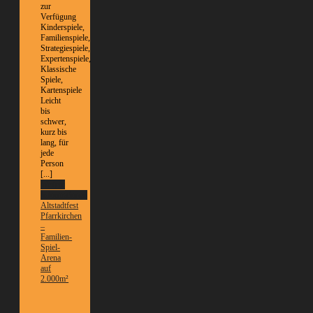
zur
Verfügung
Kinderspiele,
Familienspiele,
Strategiespiele,
Expertenspiele,
Klassische
Spiele,
Kartenspiele
Leicht
bis
schwer,
kurz bis
lang, für
jede
Person
[...]
Weitere
Informationen
Altstadtfest
Pfarrkirchen
–
Familien-
Spiel-
Arena
auf
2.000m²