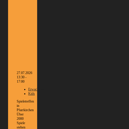
27.07.2026
13:30 -
17:00
Erwachsene
Kids
Spieletreffen
in
Pfarrkirchen
Über
2000
Spiele
stehen