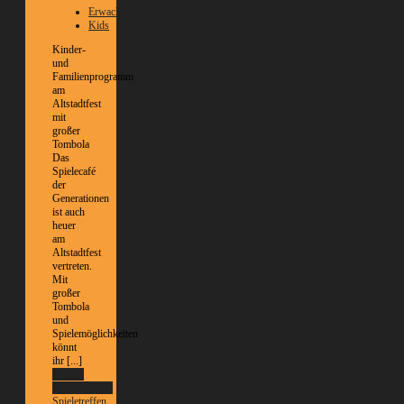
Erwachsene
Kids
Kinder-
und
Familienprogramm
am
Altstadtfest
mit
großer
Tombola
Das
Spielecafé
der
Generationen
ist auch
heuer
am
Altstadtfest
vertreten.
Mit
großer
Tombola
und
Spielemöglichkeiten
könnt
ihr [...]
Weitere
Informationen
Spieletreffen