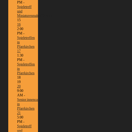
PM -
Spieletreff
und
Miniaturenmalen/Tabletop
15
16
2:00
PM -
Spieletreffen
in
Pfarrkirchen
17
1:30
PM -
Spieletreffen
in
Pfarrkirchen
18
19
20
9:00
AM -
Senior:innencafé
in
Pfarrkirchen
21
5:00
PM -
Spieletreff
und