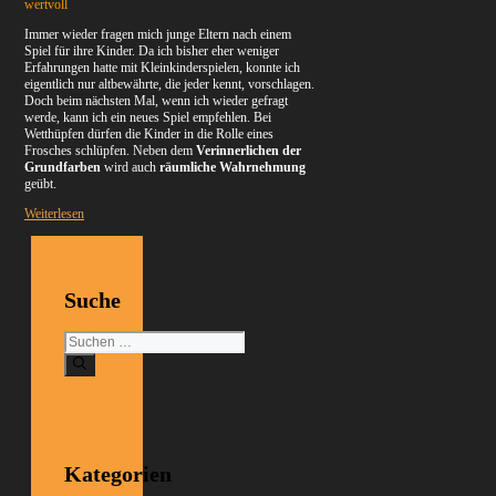
wertvoll
Immer wieder fragen mich junge Eltern nach einem
Spiel für ihre Kinder. Da ich bisher eher weniger
Erfahrungen hatte mit Kleinkinderspielen, konnte ich
eigentlich nur altbewährte, die jeder kennt, vorschlagen.
Doch beim nächsten Mal, wenn ich wieder gefragt
werde, kann ich ein neues Spiel empfehlen. Bei
Wetthüpfen dürfen die Kinder in die Rolle eines
Frosches schlüpfen. Neben dem
Verinnerlichen der
Grundfarben
wird auch
räumliche Wahrnehmung
geübt.
Weiterlesen
Suche
Suchen
nach:
Kategorien