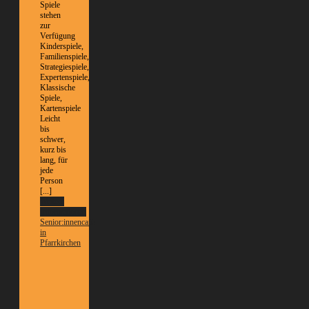
Spiele
stehen
zur
Verfügung
Kinderspiele,
Familienspiele,
Strategiespiele,
Expertenspiele,
Klassische
Spiele,
Kartenspiele
Leicht
bis
schwer,
kurz bis
lang, für
jede
Person
[...]
Weitere
Informationen
Senior:innencafé
in
Pfarrkirchen