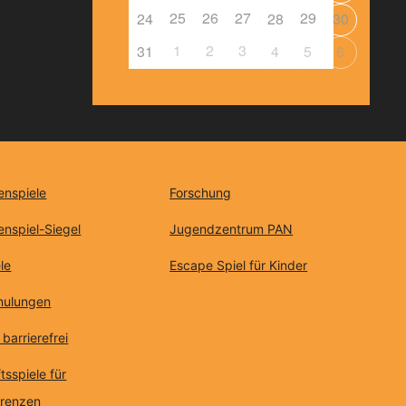
25
26
27
29
24
28
30
1
2
3
31
4
5
6
enspiele
Forschung
enspiel-Siegel
Jugendzentrum PAN
le
Escape Spiel für Kinder
chulungen
 barrierefrei
tsspiele für
erenzen