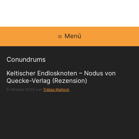
Zum
Inhalt
springen
Menü
Conundrums
Keltischer Endlosknoten – Nodus von
Quecke-Verlag (Rezension)
9. Oktober 2023
von
Tobias Mallock