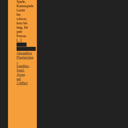
Spiele,
Kartenspiele
Leicht
bis
schwer,
kurz bis
lang, für
jede
Person
[...]
Weitere
Informationen
Altstadtfest
Pfarrkirchen
–
Familien-
Spiel-
Arena
auf
2.000m²