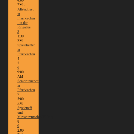
4:00
PM -
Altstadtfest
in
Pfarrkirchen
- in der
Ringallee
3
1:30
PM -
Spieletreffen
in
Pfarrkirchen
4
5
6
9:00
AM -
Senior:innencafé
in
Pfarrkirchen
7
5:00
PM -
Spieletreff
und
Miniaturenmalen/Tabletop
8
9
2:00