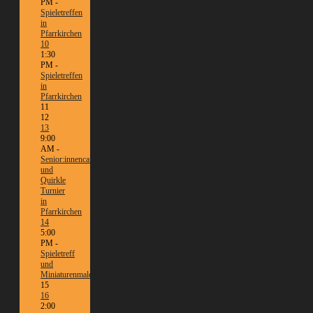
PM -
Spieletreffen
in
Pfarrkirchen
10
1:30
PM -
Spieletreffen
in
Pfarrkirchen
11
12
13
9:00
AM -
Senior:innencafé
und
Quirkle
Turnier
in
Pfarrkirchen
14
5:00
PM -
Spieletreff
und
Miniaturenmalen/Tabletop
15
16
2:00