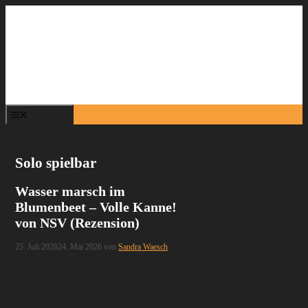
Zum
Inhalt
springen
Menü
Solo spielbar
Wasser marsch im
Blumenbeet – Volle Kanne!
von NSV (Rezension)
25. Juli 2026
24. Mai 2026
von
Sandra Waesch