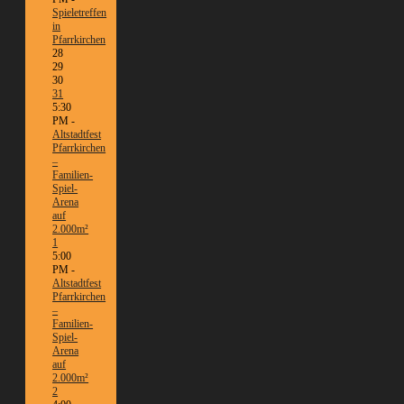
Spieletreffen
in
Pfarrkirchen
28
29
30
31
5:30
PM -
Altstadtfest
Pfarrkirchen
–
Familien-
Spiel-
Arena
auf
2.000m²
1
5:00
PM -
Altstadtfest
Pfarrkirchen
–
Familien-
Spiel-
Arena
auf
2.000m²
2