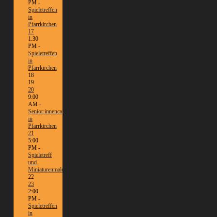
PM -
Spieletreffen
in
Pfarrkirchen
17
1:30
PM -
Spieletreffen
in
Pfarrkirchen
18
19
20
9:00
AM -
Senior:innencafé
in
Pfarrkirchen
21
5:00
PM -
Spieletreff
und
Miniaturenmalen/Tabletop
22
23
2:00
PM -
Spieletreffen
in