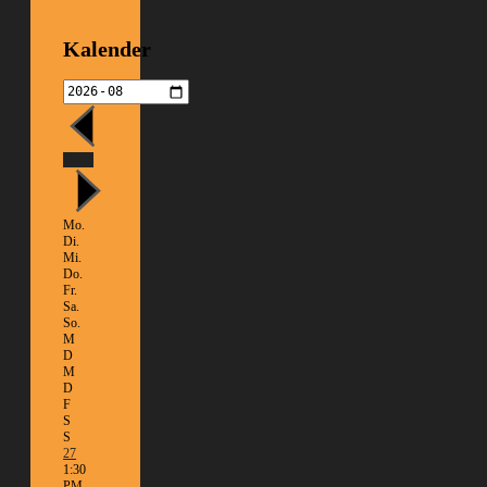
Kalender
Heute
Mo.
Di.
Mi.
Do.
Fr.
Sa.
So.
M
D
M
D
F
S
S
27
1:30
PM -