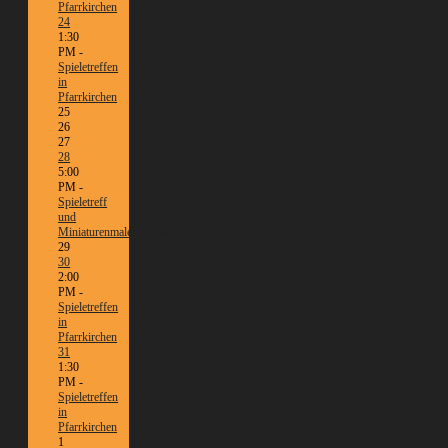
Pfarrkirchen
24
1:30
PM -
Spieletreffen
in
Pfarrkirchen
25
26
27
28
5:00
PM -
Spieletreff
und
Miniaturenmalen/Tabletop
29
30
2:00
PM -
Spieletreffen
in
Pfarrkirchen
31
1:30
PM -
Spieletreffen
in
Pfarrkirchen
1