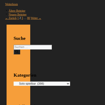
Weiterlesen
Ältere Beiträge
Neuere Beiträge
Seite
Seite
Seite
Seite
←
Zurück
1
2
3
…
80
Weiter
→
Suche
Suchen
nach:
Kategorien
Kategorien