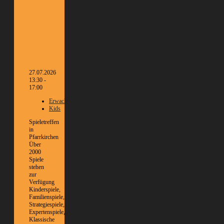
27.07.2026
13:30 -
17:00
Erwachsene
Kids
Spieletreffen
in
Pfarrkirchen
Über
2000
Spiele
stehen
zur
Verfügung
Kinderspiele,
Familienspiele,
Strategiespiele,
Expertenspiele,
Klassische