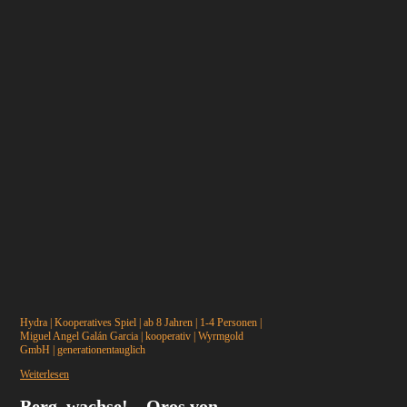
Hydra
|
Kooperatives Spiel
|
ab 8 Jahren
|
1-4 Personen
|
Miguel Angel Galán Garcia
|
kooperativ
|
Wyrmgold
GmbH
|
generationentauglich
Weiterlesen
Berg, wachse! – Oros von