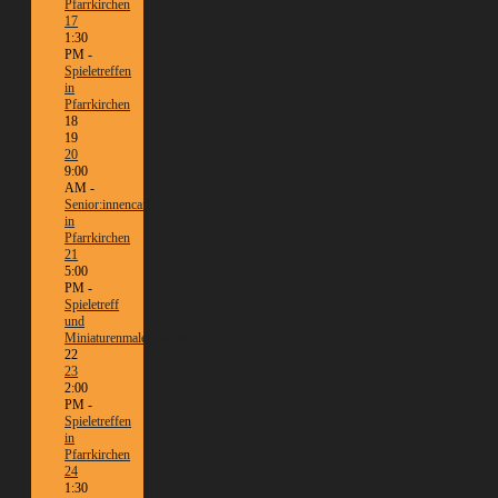
Pfarrkirchen
17
1:30
PM -
Spieletreffen
in
Pfarrkirchen
18
19
20
9:00
AM -
Senior:innencafé
in
Pfarrkirchen
21
5:00
PM -
Spieletreff
und
Miniaturenmalen/Tabletop
22
23
2:00
PM -
Spieletreffen
in
Pfarrkirchen
24
1:30