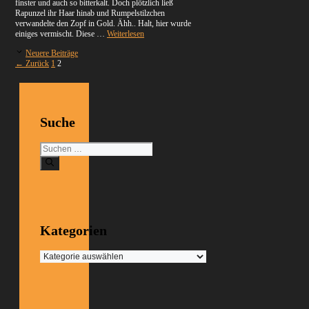
finster und auch so bitterkalt. Doch plötzlich ließ
Rapunzel ihr Haar hinab und Rumpelstilzchen
verwandelte den Zopf in Gold. Ähh.. Halt, hier wurde
einiges vermischt. Diese …
Weiterlesen
Neuere Beiträge
Seite
Seite
←
Zurück
1
2
Suche
Suchen
nach:
Kategorien
Kategorien