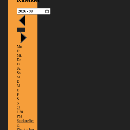
Heute
Mo.
Di.
Mi.
Do.
Fr.
Sa.
So.
M
D
M
D
F
S
S
27
1:30
PM -
Spieletreffen
in
Pfarrkirchen