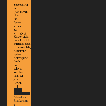
Spieletreffen
in
Pfarrkirchen
Über
2000
Spiele
stehen
zur
Verfügung
Kinderspiele,
Familienspiele,
Strategiespiele,
Expertenspiele,
Klassische
Spiele,
Kartenspiele
Leicht
bis
schwer,
kurz bis
lang, für
jede
Person
[...]
Weitere
Informationen
Altstadtfest
Pfarrkirchen
–