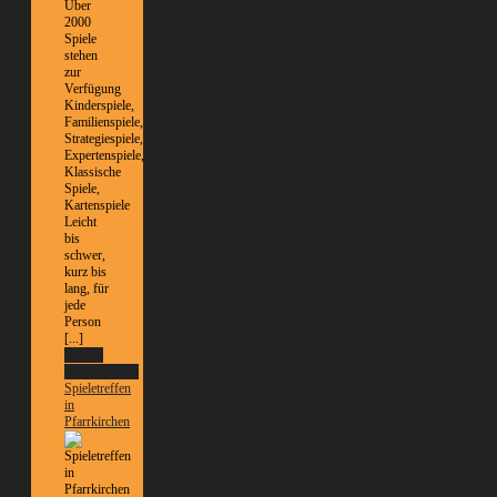
Über
2000
Spiele
stehen
zur
Verfügung
Kinderspiele,
Familienspiele,
Strategiespiele,
Expertenspiele,
Klassische
Spiele,
Kartenspiele
Leicht
bis
schwer,
kurz bis
lang, für
jede
Person
[...]
Weitere
Informationen
Spieletreffen
in
Pfarrkirchen