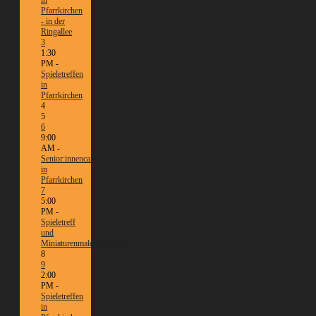
in
Pfarrkirchen
- in der
Ringallee
3
1:30
PM -
Spieletreffen
in
Pfarrkirchen
4
5
6
9:00
AM -
Senior:innencafé
in
Pfarrkirchen
7
5:00
PM -
Spieletreff
und
Miniaturenmalen/Tabletop
8
9
2:00
PM -
Spieletreffen
in