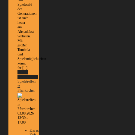
Das
Spielecafé
der
Generationen
ist auch
heuer
am
Altstadtfest
vertreten.
Mit
großer
Tombola
und
Spielemöglichkeiten
könnt
ihr [...]
Weitere
Informationen
Spieletreffen
in
Pfarrkirchen
03.08.2026
13:30 -
17:00
Erwachsene