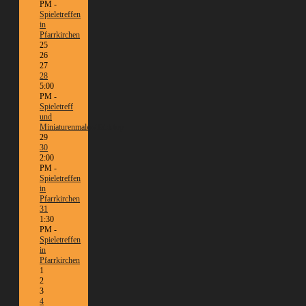
PM -
Spieletreffen
in
Pfarrkirchen
25
26
27
28
5:00
PM -
Spieletreff
und
Miniaturenmalen/Tabletop
29
30
2:00
PM -
Spieletreffen
in
Pfarrkirchen
31
1:30
PM -
Spieletreffen
in
Pfarrkirchen
1
2
3
4