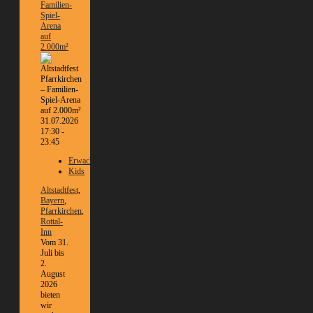
Familien-
Spiel-
Arena
auf
2.000m²
31.07.2026
17:30 -
23:45
Erwachsene
Kids
Altstadtfest
,
Bayern
,
Pfarrkirchen
,
Rottal-
Inn
Vom 31.
Juli bis
2.
August
2026
bieten
wir