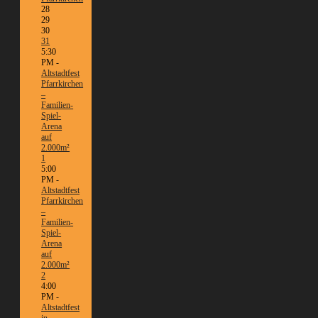
28
29
30
31
5:30
PM -
Altstadtfest
Pfarrkirchen
–
Familien-
Spiel-
Arena
auf
2.000m²
1
5:00
PM -
Altstadtfest
Pfarrkirchen
–
Familien-
Spiel-
Arena
auf
2.000m²
2
4:00
PM -
Altstadtfest