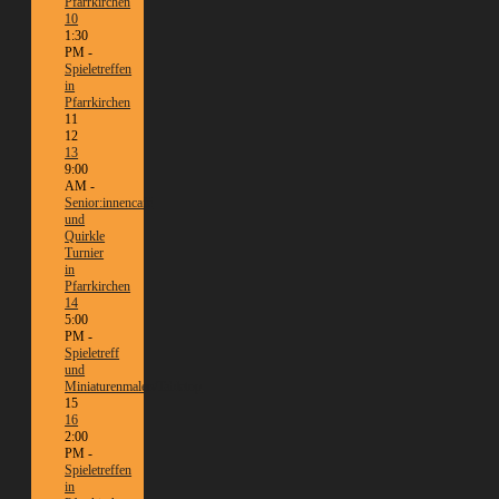
Pfarrkirchen
10
1:30
PM -
Spieletreffen
in
Pfarrkirchen
11
12
13
9:00
AM -
Senior:innencafé
und
Quirkle
Turnier
in
Pfarrkirchen
14
5:00
PM -
Spieletreff
und
Miniaturenmalen/Tabletop
15
16
2:00
PM -
Spieletreffen
in