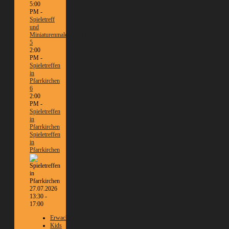
5:00
PM -
Spieletreff
und
Miniaturenmalen/Tabletop
5
2:00
PM -
Spieletreffen
in
Pfarrkirchen
6
2:00
PM -
Spieletreffen
in
Pfarrkirchen
Spieletreffen
in
Pfarrkirchen
27.07.2026
13:30 -
17:00
Erwachsene
Kids