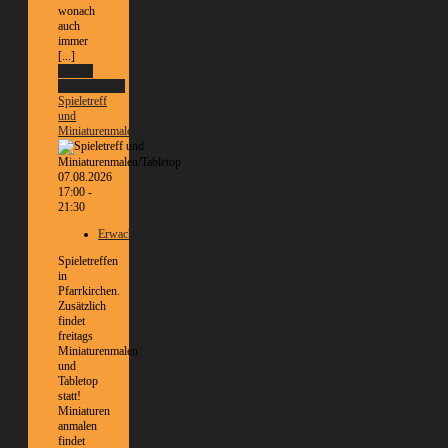
wonach
auch
immer
[...]
Weitere
Informationen
Spieletreff
und
Miniaturenmalen/Tabletop
07.08.2026
17:00 -
21:30
Erwachsene
Spieletreffen
in
Pfarrkirchen.
Zusätzlich
findet
freitags
Miniaturenmalen
und
Tabletop
statt!
Miniaturen
anmalen
findet