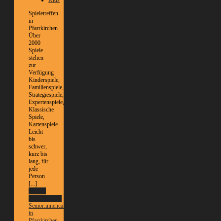
Kids
Spieletreffen
in
Pfarrkirchen
Über
2000
Spiele
stehen
zur
Verfügung
Kinderspiele,
Familienspiele,
Strategiespiele,
Expertenspiele,
Klassische
Spiele,
Kartenspiele
Leicht
bis
schwer,
kurz bis
lang, für
jede
Person
[...]
Weitere
Informationen
Senior:innencafé
in
Pfarrkirchen