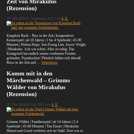
Zeit von Mirakulus
(Rezension)
28. Mai 2024
11. September 2021
von
S. E.
Kingdom Rush – Riss in der Zeit | kooperatives
Kennerspiel | ab 10 Jahren | 1 bis 4 Spielende | 45-90
Minuten | Helena Hope, Sen-Foong Lim, Jessey Wright
| Mirakulus Ach wie schön. Alles ist ruhig. Das
Königreich hat endlich seinen verdienten Frieden
gefunden. Pustekuchen! Plötzlich bilden sich überall
Risse in der Zeit und …
Weiterlesen
Komm mit in den
Märchenwald – Grimms
Wälder von Mirakulus
(Rezension)
28. Mai 2024
28. Juli 2021
von
S. E.
Grimms Wälder | Familienspiel | ab 14 Jahren | 2-4
Spielende | 45-60 Minuten | Tim Eisner | Mirakulus
Hänsel und Gretel verliefen sich im Wald. Dort war es