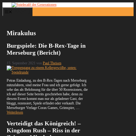
Zum
Inhalt
Menü
springen
Mirakulus
Burgspiele: Die B-Rex-Tage in
Merseburg (Bericht)
15. September 2021
von
Paul Theisen
Petras Einladung, zu den B-Rex-Tagen nach Merseburg
mitzufahren, sind meine Frau und ich gerne gefolgt. Ich
sehe das als Belohnung für die über 50 Rezensionen, die
ich auf dieser Seite bereits geschrieben habe, denn zu
diesem Event kommt man nur als geladener Gast, der
bloggt, rezensiert, Spiele erfindet oder verkauft. Die
Merseburger Verlage Corax Games, Grimspire, …
Weiterlesen
Verteidigt das Königreich! –
Kingdom Rush – Riss in der