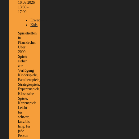
10.08.2026
13:30 -
17:00
Erwachsene
Kids
Spieletreffen
in
Pfarrkirchen
Über
2000
Spiele
stehen
zur
Verfügung
Kinderspiele,
Familienspiele,
Strategiespiele,
Expertenspiele,
Klassische
Spiele,
Kartenspiele
Leicht
bis
schwer,
kurz bis
lang, für
jede
Person