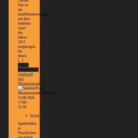
Turnier.
Das ist
ein
Qualifikationsturnier
mit dem
beliebten
Spiel
des
Jahres
2011
ausgetragen,
bei
denen
[...]
Weitere
Informationen
Spieletreff
und
Miniaturenmalen/Tabletop
14.08.2026
17:00 -
21:30
Erwachsene
Spieletreffen
in
Pfarrkirchen.
Zusätzlich