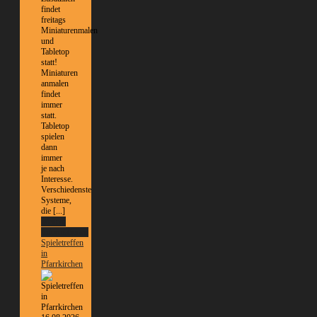
findet
freitags
Miniaturenmalen
und
Tabletop
statt!
Miniaturen
anmalen
findet
immer
statt.
Tabletop
spielen
dann
immer
je nach
Interesse.
Verschiedenste
Systeme,
die [...]
Weitere
Informationen
Spieletreffen
in
Pfarrkirchen