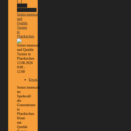
[...]
Weitere
Informationen
Senior:innencafé
und
Quirkle
Turnier
in
Pfarrkirchen
13.08.2026
9:00 -
12:00
Erwachsene
Senior:innencafé
im
Spielecafé
der
Generationen
in
Pfarrkirchen
Heute
mit
Quirkle