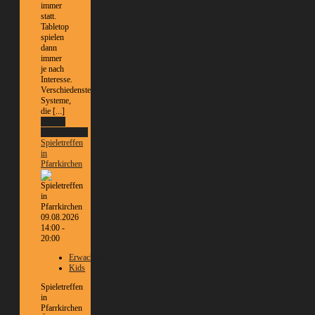
immer
statt.
Tabletop
spielen
dann
immer
je nach
Interesse.
Verschiedenste
Systeme,
die [...]
Weitere
Informationen
Spieletreffen
in
Pfarrkirchen
09.08.2026
14:00 -
20:00
Erwachsene
Kids
Spieletreffen
in
Pfarrkirchen