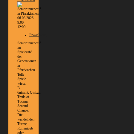
06.08.2026
9:00 -
12:00
Erwachsene
Senior:innencafé
im
Spielecafé
der
Generationen
in
Pfarrkirchen
Tolle
Spiele
wie z.
B.
6nimmt, Qwixx,
Trails of
Tucana,
Second
Chance,
Die
wandelnden
Türme,
Rummicub
oder