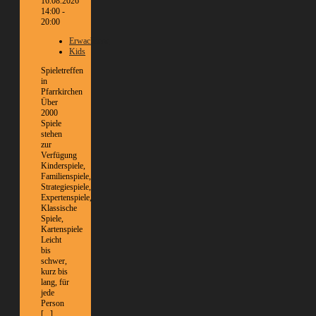
16.08.2026
14:00 -
20:00
Erwachsene
Kids
Spieletreffen
in
Pfarrkirchen
Über
2000
Spiele
stehen
zur
Verfügung
Kinderspiele,
Familienspiele,
Strategiespiele,
Expertenspiele,
Klassische
Spiele,
Kartenspiele
Leicht
bis
schwer,
kurz bis
lang, für
jede
Person
[...]